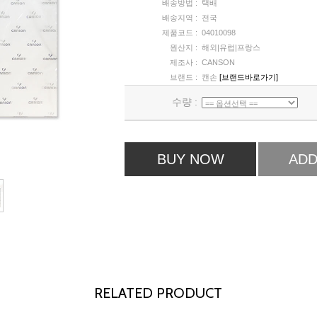
배송방법 :
택배
배송지역 :
전국
제품코드 :
04010098
원산지 :
해외|유럽|프랑스
제조사 :
CANSON
브랜드 :
캔손
[브랜드바로가기]
수량 :
BUY NOW
ADD
RELATED PRODUCT