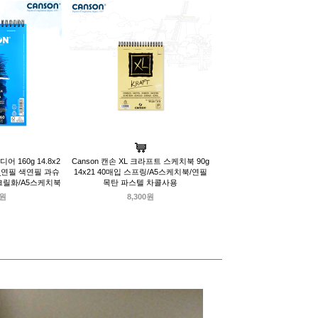
어 160g 14.8x2
Canson 캔손 XL 크라프트 스케치북 90g
_연필 색연필 과슈
14x21 40매입 스프링/A5스케치북/연필
크릴화/A5스케치북
목탄 파스텔 차콜사용
0원
8,300원