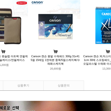
트 펜슬랩 아트팩 연필케
Canson 캔손 몽발 수채패드 300g 31x41
Canson 캔손 XL믹스미디
펜슬케이스/연필케이스
5절 15매입 1면제본 중목/5절스케치북/수
1cm 30매 스프링패드
채화스케치북
오일파스텔 수채화 아
5,200원
20,600원
13,30
상품후기
상품문의