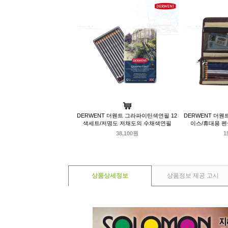
DERWENT 더웬트 그라파이틴색연필 12
DERWENT 더웬
색세트/저명도 저채도의 수채색연필
이스/휴대용 
38,100원
1
상품상세정보
상품정보 제공 고시