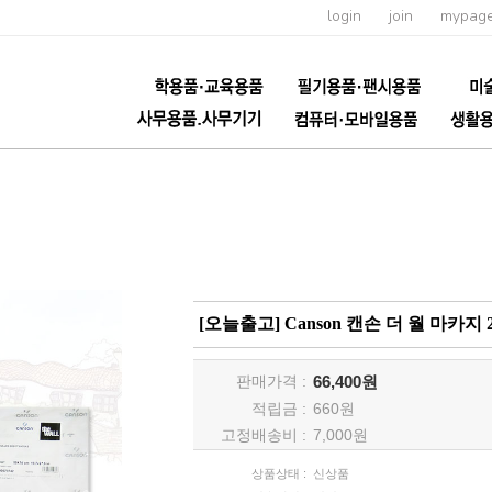
login
join
mypag
[오늘출고] Canson 캔손 더 월 마카지 
판매가격 :
66,400원
적립금 :
660
원
고정배송비 :
7,000원
상품상태 :
신상품