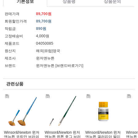
기본정보
상품평
상품문의
판매가격
89,700원
회원할인가격
89,700원
적립금
890원
고정배송비
4,000원
제품코드
04050085
원산지
해외|유럽|영국
제조사
윈저앤뉴튼
브랜드
윈저앤뉴튼
[브랜드바로가기]
관련상품
Winsor&Newton 윈저
Winsor&Newton 윈저
Winsor&Newton 윈저
Winso
앤뉴튼 코트만 브러쉬
앤뉴튼 윈톤 호그 브러
앤뉴튼 갤러리아 펄미
앤뉴튼