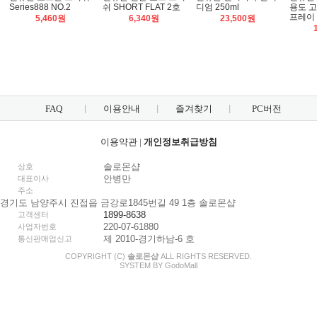
Series888 NO.2
쉬 SHORT FLAT 2호
디엄 250ml
용도 고
프레이 
5,460원
6,340원
23,500원
FAQ
이용안내
즐겨찾기
PC버전
이용약관
|
개인정보취급방침
솔로몬샵
상호
안병만
대표이사
주소
경기도 남양주시 진접읍 금강로1845번길 49 1층 솔로몬샵
1899-8638
고객센터
220-07-61880
사업자번호
제 2010-경기하남-6 호
통신판매업신고
COPYRIGHT (C)
솔로몬샵
ALL RIGHTS RESERVED.
SYSTEM BY
Godo
Mall