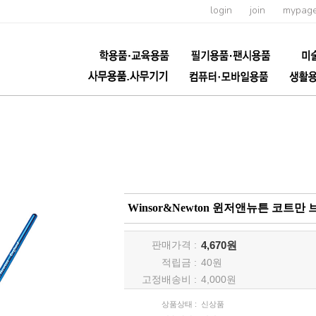
login
join
mypag
Winsor&Newton 윈저앤뉴튼 코트만 브러쉬
판매가격 :
4,670원
적립금 :
40
원
고정배송비 :
4,000원
상품상태 :
신상품