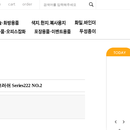
e
cart
order
 Series222 NO.2