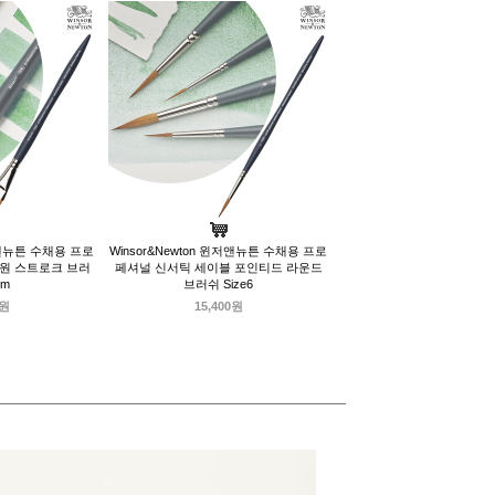
윈저앤뉴튼 수채용 프로
Winsor&Newton 윈저앤뉴튼 수채용 프로
 원 스트로크 브러
페셔널 신서틱 세이블 포인티드 라운드
mm
브러쉬 Size6
0원
15,400원