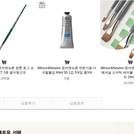
on 윈저앤뉴튼 윈톤 호그 브
Winsor&Newton 윈저앤뉴튼 전문가용 아
Winsor&Newton 
ERT 3호 끝이둥근모
크릴물감 60ml S5 1갑 3개입 총3색
페셔널 신서틱 세이블
쉬 19
,340원
0원
18,30
상품후기
상품문의