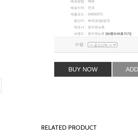
배송방법 :
택배
배송지역 :
전국
제품코드 :
04050373
원산지 :
해외|유럽|영국
제조사 :
윈저앤뉴튼
브랜드 :
윈저앤뉴튼
[브랜드바로가기]
수량 :
BUY NOW
ADD
RELATED PRODUCT