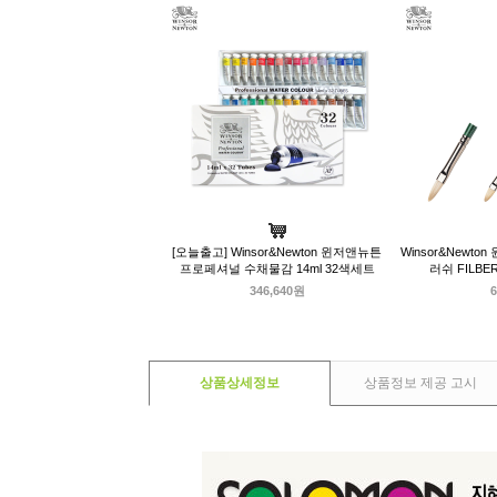
[오늘출고] Winsor&Newton 윈저앤뉴튼
Winsor&Newt
프로페셔널 수채물감 14ml 32색세트
러쉬 FILB
346,640원
6
상품상세정보
상품정보 제공 고시