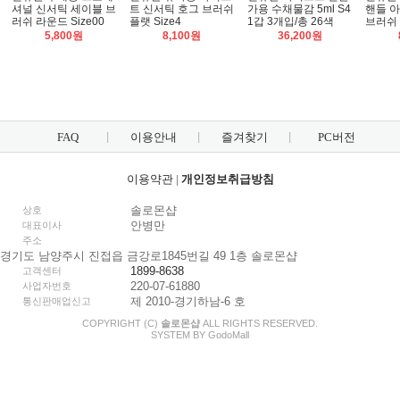
셔널 신서틱 세이블 브
트 신서틱 호그 브러쉬
가용 수채물감 5ml S4
핸들 
러쉬 라운드 Size00
플랫 Size4
1갑 3개입/총 26색
브러쉬
5,800원
8,100원
36,200원
FAQ
이용안내
즐겨찾기
PC버전
이용약관
|
개인정보취급방침
솔로몬샵
상호
안병만
대표이사
주소
경기도 남양주시 진접읍 금강로1845번길 49 1층 솔로몬샵
1899-8638
고객센터
220-07-61880
사업자번호
제 2010-경기하남-6 호
통신판매업신고
COPYRIGHT (C)
솔로몬샵
ALL RIGHTS RESERVED.
SYSTEM BY
Godo
Mall