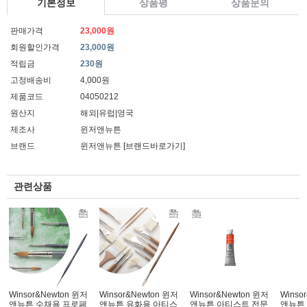
기본정보
상품평
상품문의
판매가격
23,000원
회원할인가격
23,000원
적립금
230원
고정배송비
4,000원
제품코드
04050212
원산지
해외|유럽|영국
제조사
윈저앤뉴튼
브랜드
윈저앤뉴튼
[브랜드바로가기]
관련상품
Winsor&Newton 윈저
Winsor&Newton 윈저
Winsor&Newton 윈저
Winso
앤뉴튼 수채용 프로페
앤뉴튼 유화용 아티스
앤뉴튼 아티스트 전문
앤뉴튼