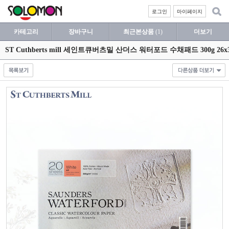
로그인
마이페이지
카테고리
장바구니
최근본상품
(1)
더보기
ST Cuthberts mill 세인트큐버츠밀 산더스 워터포드 수채패드 300g 26