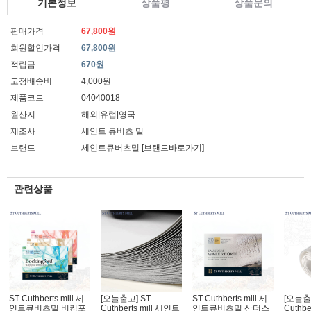
기본정보
상품평
상품문의
판매가격
67,800원
회원할인가격
67,800원
적립금
670원
고정배송비
4,000원
제품코드
04040018
원산지
해외|유럽|영국
제조사
세인트 큐버츠 밀
브랜드
세인트큐버츠밀
[브랜드바로가기]
관련상품
ST Cuthberts mill 세
[오늘출고] ST
ST Cuthberts mill 세
[오늘출
인트큐버츠밀 버킹포
Cuthberts mill 세인트
인트큐버츠밀 산더스
Cuthbe