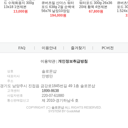
드 수채화용지 300g
큐버츠밀 산더스 워터
워터포드 300g 26x36
큐버츠
13x18 1면제본
포드 638g 2절 순백색
20매 황목 4면제본
포드 30
56x76 낱장10장입
1.524
13,000원
67,800원
194,000원
3
FAQ
이용안내
즐겨찾기
PC버전
이용약관
|
개인정보취급방침
솔로몬샵
상호
안병만
대표이사
주소
경기도 남양주시 진접읍 금강로1845번길 49 1층 솔로몬샵
1899-8638
고객센터
220-07-61880
사업자번호
제 2010-경기하남-6 호
통신판매업신고
COPYRIGHT (C)
솔로몬샵
ALL RIGHTS RESERVED.
SYSTEM BY
Godo
Mall