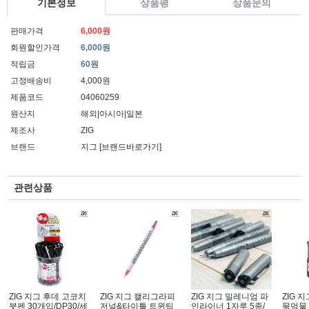
기본정보
상품평
상품문의
판매가격
6,000원
회원할인가격
6,000원
적립금
60원
고정배송비
4,000원
제품코드
04060259
원산지
해외|아시아|일본
제조사
ZIG
브랜드
지그
[브랜드바로가기]
관련상품
ZIG 지그 후데 고코치
ZIG 지그 캘리그라피
ZIG 지그 밀레니엄 파
ZIG 
붓펜 30개입/DP30/세
저널&타이틀 트윈팁
인라이너 1자루 5종/
묵먹물 