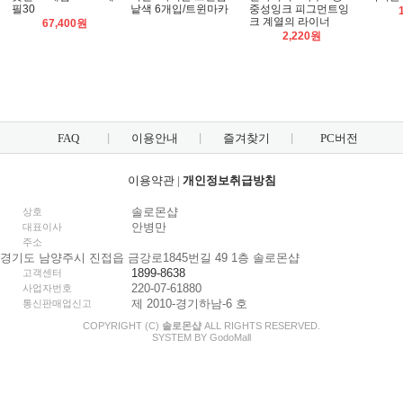
필30
낱색 6개입/트윈마카
중성잉크 피그먼트잉
크 계열의 라이너
67,400원
2,220원
FAQ
이용안내
즐겨찾기
PC버전
이용약관
|
개인정보취급방침
솔로몬샵
상호
안병만
대표이사
주소
경기도 남양주시 진접읍 금강로1845번길 49 1층 솔로몬샵
1899-8638
고객센터
220-07-61880
사업자번호
제 2010-경기하남-6 호
통신판매업신고
COPYRIGHT (C)
솔로몬샵
ALL RIGHTS RESERVED.
SYSTEM BY
Godo
Mall