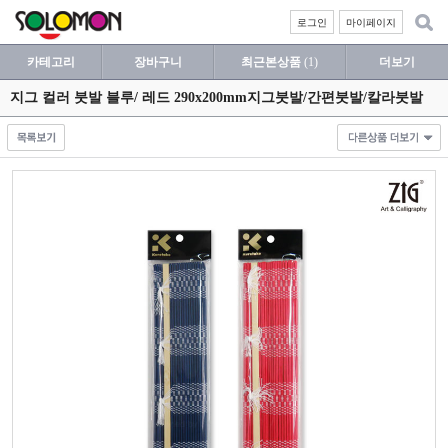
로그인
마이페이지
카테고리
장바구니
최근본상품
(1)
더보기
지그 컬러 붓발 블루/ 레드 290x200mm지그붓발/간편붓발/칼라붓발