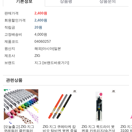
기본정보
상품평
상품문의
판매가격
2,400원
회원할인가격
2,400원
적립금
20원
고정배송비
4,000원
제품코드
04060257
원산지
해외|아시아|일본
제조사
ZIG
브랜드
지그
[브랜드바로가기]
관련상품
[오늘출고] ZIG 지그
ZIG 지그 쿠레타케 캄
ZIG 지그 퀵드라이 붓
ZIG 
쿠레컬러 클린컬러
비오 탐비엔 붓펜 중필
펜용 카트리지/속건성
3100