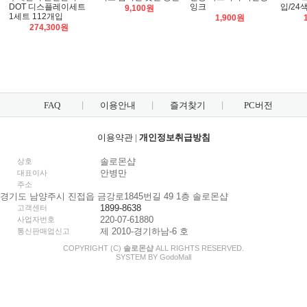
DOT 디스플레이세트
잉크
입/24
9,100원
1세트 112개입
1,900원
274,300원
FAQ
이용안내
즐겨찾기
PC버전
이용약관
|
개인정보취급방침
솔로몬샵
상호
안병만
대표이사
주소
경기도 남양주시 진접읍 금강로1845번길 49 1층 솔로몬샵
1899-8638
고객센터
220-07-61880
사업자번호
제 2010-경기하남-6 호
통신판매업신고
COPYRIGHT (C)
솔로몬샵
ALL RIGHTS RESERVED.
SYSTEM BY
Godo
Mall