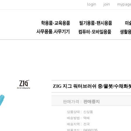
login
join
mypag
ZIG 지그 워터브러쉬 중/물붓/수채
판매가격 :
판매중지
상품상태 :
신상품
배송방법 :
택배
배송지역 :
전국
제품코드 :
04060135