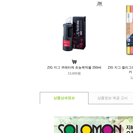
ZIG 지그 쿠레타케 초농묵먹물 250ml
ZIG 지그 캘리
카
13,600원
1
상품상세정보
상품정보 제공 고시