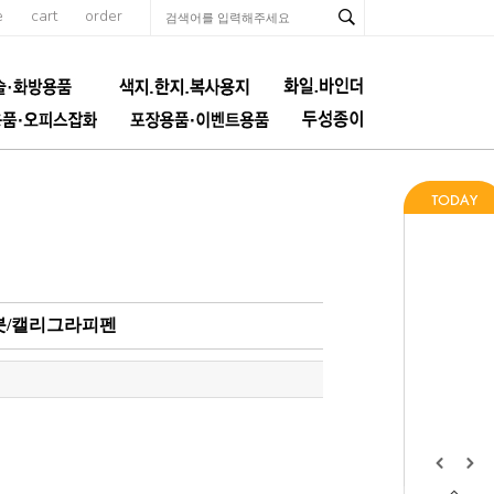
e
cart
order
화붓/캘리그라피펜