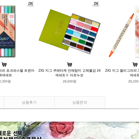
그라피 초크파스텔 트윈마
ZIG 지그 쿠레타케 안채탐미 고체물감 24
ZIG 지그 캘리그라피 3
 6색세트
색세트Ⅱ 아르누보
색세
2,300원
28,600원
28,20
상품후기
상품문의