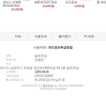
캔버스 12호M
호M 45.5x27.3cm
마스킹액
형 10x
60.6x40.9cm
10,000원
3,600원
15,300원
FAQ
이용안내
즐겨찾기
PC버전
이용약관
|
개인정보취급방침
솔로몬샵
상호
안병만
대표이사
주소
경기도 남양주시 진접읍 금강로1845번길 49 1층 솔로몬샵
1899-8638
고객센터
220-07-61880
사업자번호
제 2010-경기하남-6 호
통신판매업신고
COPYRIGHT (C)
솔로몬샵
ALL RIGHTS RESERVED.
SYSTEM BY
Godo
Mall