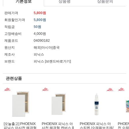
기본정보
상품평
상품문의
판매가격
5,800원
회원할인가격
5,800원
적립금
50원
고정배송비
4,000원
제품코드
04090182
원산지
해외|아시아|중국
제조사
피닉스
브랜드
피닉스
[브랜드바로가기]
관련상품
[오늘출고] PHOENIX
PHOENIX 피닉스 아
PHOENIX 피닉스 마
PHOE
피닉스 아사천 해경형
사천 해경형 캔버스 8
스킹펜 /수채화보조제/
천 수