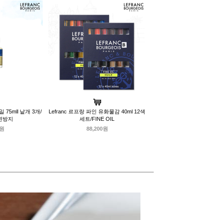
 75mll 낱개 3개/
Lefranc 르프랑 파인 유화물감 40ml 12색
변방지
세트/FINE OIL
0원
88,200원