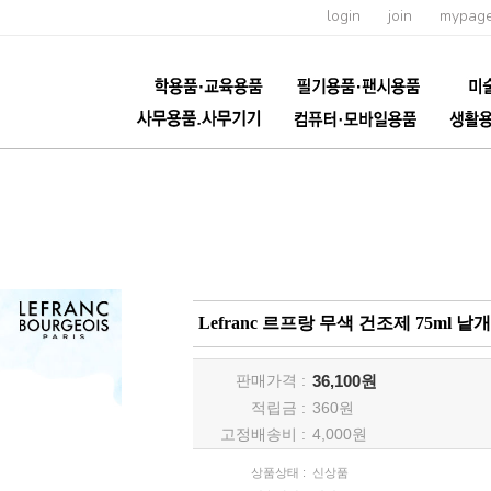
login
join
mypag
Lefranc 르프랑 무색 건조제 75ml 낱
판매가격 :
36,100원
적립금 :
360
원
고정배송비 :
4,000원
상품상태 :
신상품