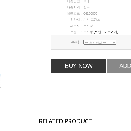
배송방법 :
택배
배송지역 :
전국
제품코드 :
04150056
원산지 :
기타|프랑스
제조사 :
르프랑
브랜드 :
르프랑
[브랜드바로가기]
수량 :
BUY NOW
ADD
RELATED PRODUCT