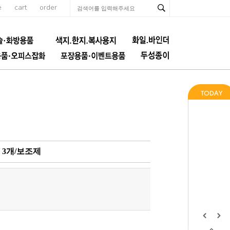
e
cart
order
개 3개/보조제