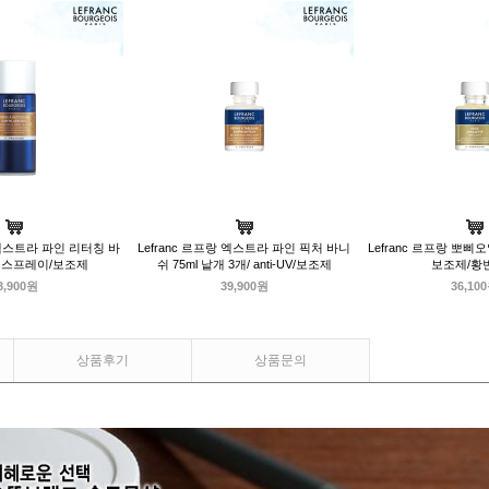
랑 엑스트라 파인 리터칭 바
Lefranc 르프랑 엑스트라 파인 픽처 바니
Lefranc 르프랑 뽀삐오일
ml 스프레이/보조제
쉬 75ml 낱개 3개/ anti-UV/보조제
보조제/황
3,900원
39,900원
36,10
상품후기
상품문의