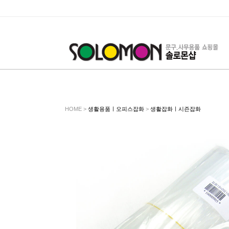
HOME >
생활용품ㅣ오피스잡화
>
생활잡화ㅣ시즌잡화