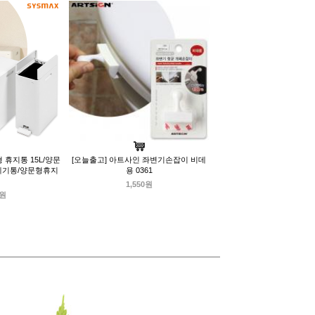
휴지통 15L/양문
[오늘출고] 아트사인 좌변기손잡이 비데
레기통/양문형휴지
용 0361
1,550원
0원