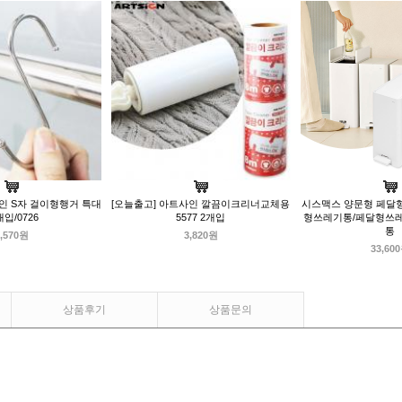
인 S자 걸이형행거 특대
[오늘출고] 아트사인 깔끔이크리너교체용
시스맥스 양문형 페달형 
개입/0726
5577 2개입
형쓰레기통/페달형쓰
통
,570원
3,820원
33,60
상품후기
상품문의