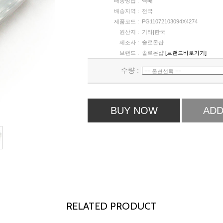
배송방법 :
택배
배송지역 :
전국
제품코드 :
PG11072103094X4274
원산지 :
기타|한국
제조사 :
솔로몬샵
브랜드 :
솔로몬샵
[브랜드바로가기]
수량 :
BUY NOW
ADD
RELATED PRODUCT