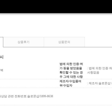
상품후기
상품문의
표시
법에 의한 인증·허
가 등을 받았음을
: 법에 의한 인증
퍼백
확인할 수 있는 경
사항없음
우 그에 대한 사항
제조자/수입품여
: 제조자:솔로몬샵
부/수입자
상담 관련 전화번호:솔로몬샵/1899-8638