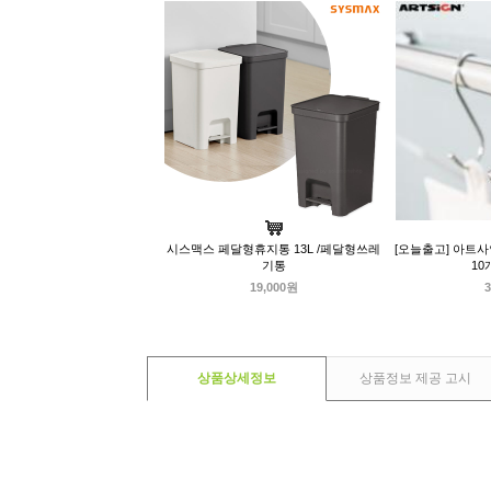
시스맥스 페달형휴지통 13L /페달형쓰레
[오늘출고] 아트사
기통
10
19,000원
3
상품상세정보
상품정보 제공 고시