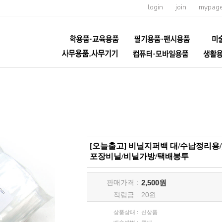
login
join
mypag
[오늘출고] 비닐지퍼백 대/수납정리용/
포장비닐/비닐가방/택배봉투
판매가격 :
2,500원
적립금 :
20
원
상품상태 :
신상품