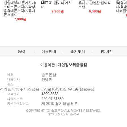
진열대/휴대폰거치대/
MST-31 접이식 거치
휴대가 간편한 접이식
/북홀더
스마트폰거치대/탁상
대
스탠드
대/책받
용휴대폰거치대/휴대
니터클
9,900원
6,400원
폰스탠드
7,990원
FAQ
이용안내
즐겨찾기
PC버전
이용약관
|
개인정보취급방침
솔로몬샵
상호
안병만
대표이사
주소
경기도 남양주시 진접읍 금강로1845번길 49 1층 솔로몬샵
1899-8638
고객센터
220-07-61880
사업자번호
제 2010-경기하남-6 호
통신판매업신고
COPYRIGHT (C)
솔로몬샵
ALL RIGHTS RESERVED.
SYSTEM BY
Godo
Mall