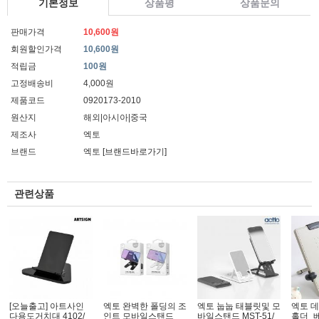
기본정보
상품평
상품문의
판매가격
10,600원
회원할인가격
10,600원
적립금
100원
고정배송비
4,000원
제품코드
0920173-2010
원산지
해외|아시아|중국
제조사
엑토
브랜드
엑토
[브랜드바로가기]
관련상품
[오늘출고] 아트사인
엑토 완벽한 폴딩의 조
엑토 눕눕 태블릿및 모
엑토 
다용도거치대 4102/
인트 모바일스탠드
바일스탠드 MST-51/
홀더_베