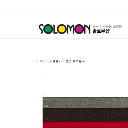
HOME >
두성종이
>
전문 특수용지