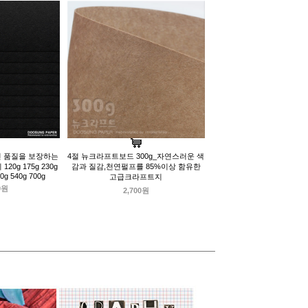
인 품질을 보장하는
4절 뉴크라프트보드 300g_자연스러운 색
0g 175g 230g
감과 질감,천연펄프를 85%이상 함유한
50g 540g 700g
고급크라프트지
0원
2,700원