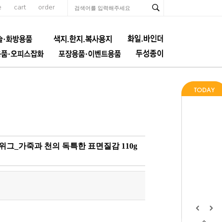
e
cart
order
그_가죽과 천의 독특한 표면질감 110g