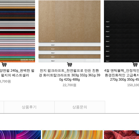
면펄 240g_완벽한 펄
전지 팝크라프트_천연펄프로 만든 친환
4절 앤틱블랙_안정적
 펄지의 베스트셀러
경 화이트탑크라프트 303g 332g 361g 39
환경친화적인 고급흑지 12
0g 420g 488g
270g 300g 350g 4
8,700원
22,700원
150,10
상품후기
상품문의