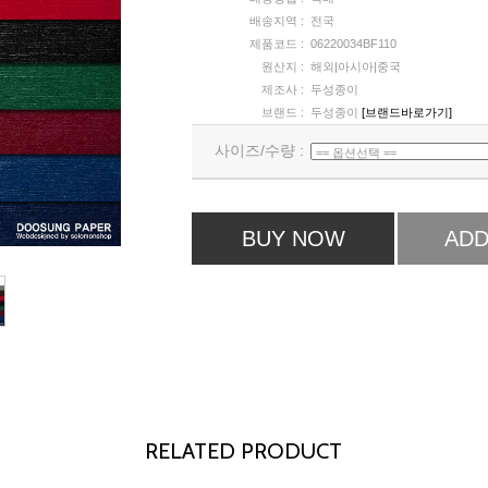
배송지역 :
전국
제품코드 :
06220034BF110
원산지 :
해외|아시아|중국
제조사 :
두성종이
브랜드 :
두성종이
[브랜드바로가기]
사이즈/수량 :
BUY NOW
ADD
RELATED PRODUCT