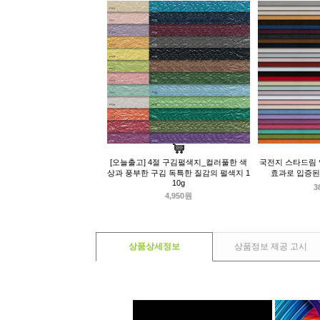
[오늘출고] 4절 구김펄색지_컬러풀한 색
국전지 스타드림 양
상과 풍부한 구김 독특한 질감의 펄색지 1
효과로 입증된
10g
3
4,950원
상품상세정보
상품정보 제공 고시