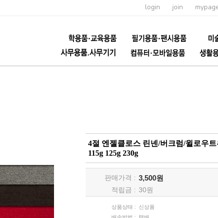
login
join
mypag
4절 엔젤클로스 린넨/버크럼/윌로우트위
115g 125g 230g
판매가격 :
3,500원
적립금 :
30
원
상품상태 :
신상품
배송방법 :
택배