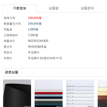
기본정보
상품평
상품문의
판매가격
108,000원
회원할인가격
108,000원
적립금
1,080원
고정배송비
7,000원
제품코드
06220124A300
원산지
해외|유럽|독일
제조사
두성종이
브랜드
두성종이
[브랜드바로가기]
관련상품