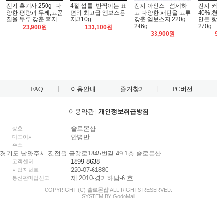
전지 흑기사 250g_다
4절 섭틀_반짝이는 표
전지 아인스_ 섬세하
전지 
양한 평량과 두께,고품
면의 최고급 엠보스용
고 다양한 패턴을 고루
40%,
질을 두루 갖춘 흑지
지/310g
갖춘 엠보스지 220g
만든 항
246g
270g
23,900원
133,100원
33,900원
FAQ
이용안내
즐겨찾기
PC버전
이용약관
|
개인정보취급방침
솔로몬샵
상호
안병만
대표이사
주소
경기도 남양주시 진접읍 금강로1845번길 49 1층 솔로몬샵
1899-8638
고객센터
220-07-61880
사업자번호
제 2010-경기하남-6 호
통신판매업신고
COPYRIGHT (C)
솔로몬샵
ALL RIGHTS RESERVED.
SYSTEM BY
Godo
Mall