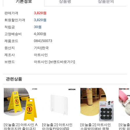
기본정보
상품평
상품문의
판매가격
3,820원
회원할인가격
3,820원
적립금
30원
고정배송비
4,000원
제품코드
084150073
원산지
기타|한국
제조사
아트사인
브랜드
아트사인
[브랜드바로가기]
관련상품
[오늘출고] 아트사인 A
[오늘출고] 아트사인
[오늘출고] 아트사인
[오늘출
자형표지판 출입금지
아크릴칸막이450
소음방지에바 원형
키링 외