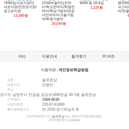
7696/입식표지판/안
1039/비말차단칸막
9948 중 18개입
량200
내표지판/안전표지판/
이/학교칸막이/학원칸
쇠고리
1,220원
경고표지판
막이/책상가림막/관공
리/연
서칸막이/아크릴가림
12,580원
막/투명가림막
20,040원
FAQ
이용안내
즐겨찾기
PC버전
이용약관
|
개인정보취급방침
솔로몬샵
상호
안병만
대표이사
주소
경기도 남양주시 진접읍 금강로1845번길 49 1층 솔로몬샵
1899-8638
고객센터
220-07-61880
사업자번호
제 2010-경기하남-6 호
통신판매업신고
COPYRIGHT (C)
솔로몬샵
ALL RIGHTS RESERVED.
SYSTEM BY
Godo
Mall