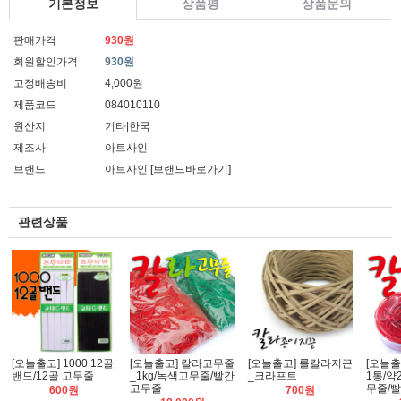
기본정보
상품평
상품문의
판매가격
930원
회원할인가격
930원
고정배송비
4,000원
제품코드
084010110
원산지
기타|한국
제조사
아트사인
브랜드
아트사인
[브랜드바로가기]
관련상품
[오늘출고] 1000 12골
[오늘출고] 칼라고무줄
[오늘출고] 롤칼라지끈
[오늘출
밴드/12골 고무줄
_1kg/녹색고무줄/빨간
_크라프트
1통/약
고무줄
무줄/
600원
700원