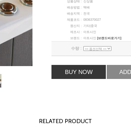
상품상태 :
신상품
배송방법 :
택배
배송지역 :
전국
제품코드 :
0836370027
원산지 :
기타|중국
제조사 :
아트사인
브랜드 :
아트사인
[브랜드바로가기]
수량 :
BUY NOW
ADD
RELATED PRODUCT