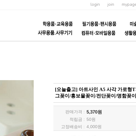
login
join
mypag
[오늘출고] 아트사인 A5 사각 가로형
그꽂이/홍보물꽂이/전단꽂이/명함꽂이
판매가격 :
5,370원
적립금 :
50
원
고정배송비 :
4,000원