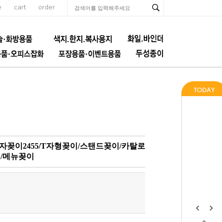
e
cart
order
T자꽂이2455/T자형꽂이/스탠드꽂이/카탈로
/메뉴꽂이