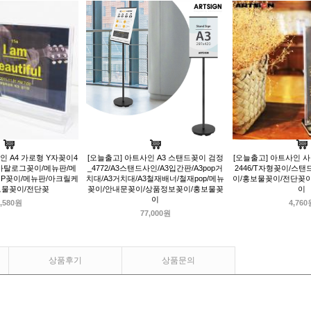
인 A4 가로형 Y자꽂이4
[오늘출고] 아트사인 A3 스탠드꽂이 검정
[오늘출고] 아트사인 
/카탈로그꽂이/메뉴판/메
_4772/A3스탠드사인/A3입간판/A3pop거
2446/T자형꽂이/스
OP꽂이/메뉴판/아크릴케
치대/A3거치대/A3철재배너/철재pop/메뉴
이/홍보물꽂이/전단꽂
보물꽂이/전단꽂
꽂이/안내문꽂이/상품정보꽂이/홍보물꽂
이
이
,580원
4,760
77,000원
상품후기
상품문의