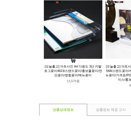
[오늘출고] 아트사인 A4 다용도 3단 카탈
[오늘출고] 아트사
로그꽂이4623/스탠드꽂이/홍보물꽂이/전
568/스탠드꽂이
단꽂이/명함꽂이/메뉴꽂이
뉴꽂이/가격표/P
이스/홍
13,570원
8
상품상세정보
상품정보 제공 고시