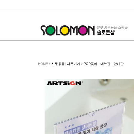
HOME >
사무용품 l 사무기기
>
POP꽂이ㅣ메뉴판ㅣ안내판