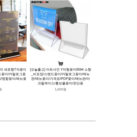
사각 세로형T자꽂이
[오늘출고] 아트사인 Y자형꽂이0594 소형
탠드꽂이/카탈로그꽂
_비포장/스탠드꽂이/카탈로그꽂이/메뉴
이/명함꽂이/메뉴꽂
판/메뉴꽂이/가격표/POP꽂이/메뉴판/아
크릴케이스/홍보물꽂이/전단꽂
원
1,600원