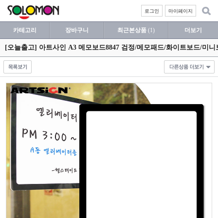
로그인
마이페이지
카테고리
장바구니
최근본상품
(1)
더보기
[오늘출고] 아트사인 A3 메모보드8847 검정/메모패드/화이트보드/미