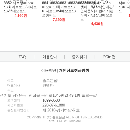
8852 세로형/메모패
8841/8830/8831/8832/8833/8834/
8860/포켓패드/A5포
색/메
드/화이트보드/미니보
메모패드/화이트보드/
켓패드/부착식안내판/
드/미니
드/A5메모보드
미니보드/A4메모보드/
안내문/게시판/게시판
드
포켓패드
꾸미기/냉장고메모보
4,160원
드
7,190원
4,430원
FAQ
이용안내
즐겨찾기
PC버전
이용약관
|
개인정보취급방침
솔로몬샵
상호
안병만
대표이사
주소
경기도 남양주시 진접읍 금강로1845번길 49 1층 솔로몬샵
1899-8638
고객센터
220-07-61880
사업자번호
제 2010-경기하남-6 호
통신판매업신고
COPYRIGHT (C)
솔로몬샵
ALL RIGHTS RESERVED.
SYSTEM BY
Godo
Mall