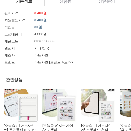
기본정보
상품평
상품문의
판매가격
8,400원
회원할인가격
8,400원
적립금
80원
고정배송비
4,000원
제품코드
0836330008
원산지
기타|한국
제조사
아트사인
브랜드
아트사인
[브랜드바로가기]
관련상품
[오늘출고] 아트사인
[오늘출고] 아트사인
[오늘출고] 아트사인
[오늘출
A4 주간플랜 메모보드
A4포켓패드
A5 포켓패드 흰색
A3 포