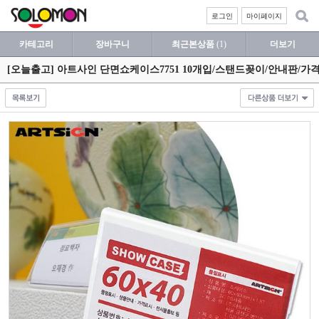
로그인
마이페이지
카테고리
장바구니
최근본상품
(1)
더보기
[오늘출고] 아트사인 단면쇼케이스7751 10개입/스탠드꽂이/안내판/