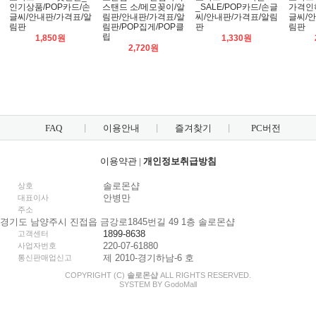
인기상품/POP카드/손
스탠드 소/메모꽂이/알
_SALE/POP카드/손글
가격인하
글씨/안내판/가격표/알
림판/안내판/가격표/알
씨/안내판/가격표/알림
글씨/안
림판
림판/POP집게/POP클
판
림판
립
1,850원
1,330원
2,720원
FAQ
이용안내
즐겨찾기
PC버전
이용약관
|
개인정보취급방침
솔로몬샵
상호
안병만
대표이사
주소
경기도 남양주시 진접읍 금강로1845번길 49 1층 솔로몬샵
1899-8638
고객센터
220-07-61880
사업자번호
제 2010-경기하남-6 호
통신판매업신고
COPYRIGHT (C)
솔로몬샵
ALL RIGHTS RESERVED.
SYSTEM BY
Godo
Mall