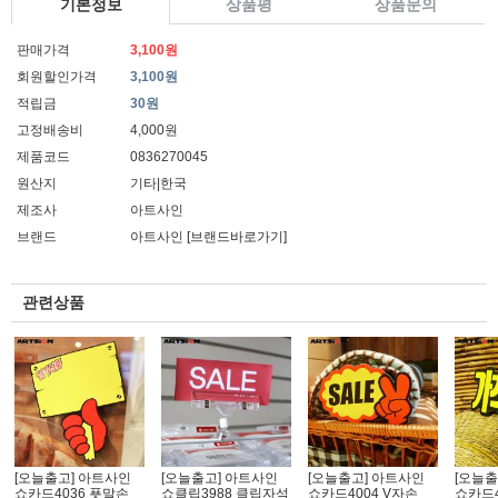
기본정보
상품평
상품문의
판매가격
3,100원
회원할인가격
3,100원
적립금
30원
고정배송비
4,000원
제품코드
0836270045
원산지
기타|한국
제조사
아트사인
브랜드
아트사인
[브랜드바로가기]
관련상품
[오늘출고] 아트사인
[오늘출고] 아트사인
[오늘출고] 아트사인
[오늘출
쇼카드4036 푯말손_
쇼클립3988 클립자석
쇼카드4004 V자손
쇼카드4