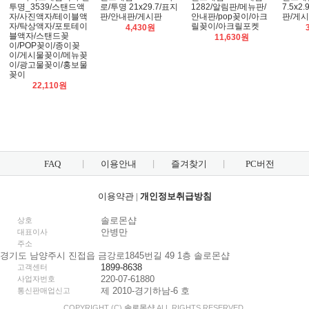
투명_3539/스탠드액
로/투명 21x29.7/표지
1282/알림판/메뉴판/
7.5x2
자/사진액자/테이블액
판/안내판/게시판
안내판/pop꽂이/아크
판/게
자/탁상액자/포토테이
릴꽂이/아크릴포켓
4,430원
블액자/스탠드꽂
11,630원
이/POP꽂이/종이꽂
이/게시물꽂이/메뉴꽂
이/광고물꽂이/홍보물
꽂이
22,110원
FAQ
이용안내
즐겨찾기
PC버전
이용약관
|
개인정보취급방침
솔로몬샵
상호
안병만
대표이사
주소
경기도 남양주시 진접읍 금강로1845번길 49 1층 솔로몬샵
1899-8638
고객센터
220-07-61880
사업자번호
제 2010-경기하남-6 호
통신판매업신고
COPYRIGHT (C)
솔로몬샵
ALL RIGHTS RESERVED.