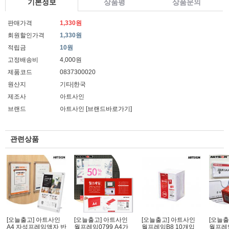
기본정보
상품평
상품문의
판매가격
1,330원
회원할인가격
1,330원
적립금
10원
고정배송비
4,000원
제품코드
0837300020
원산지
기타|한국
제조사
아트사인
브랜드
아트사인
[브랜드바로가기]
관련상품
[오늘출고] 아트사인
[오늘출고] 아트사인
[오늘출고] 아트사인
[오늘출
A4 자석프레임액자 반
월프레임0799 A4가
월프레임B8 10개입
월프레임