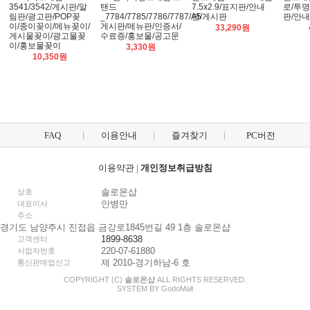
3541/3542/게시판/알
탠드
7.5x2.9/표지판/안내
로/투명 
림판/광고판/POP꽂
_7784/7785/7786/7787/A5
판/게시판
판/안
이/종이꽂이/메뉴꽂이/
게시판/메뉴판/인증서/
33,290원
게시물꽂이/광고물꽂
수료증/홍보물/공고문
이/홍보물꽂이
3,330원
10,350원
FAQ
이용안내
즐겨찾기
PC버전
이용약관
|
개인정보취급방침
솔로몬샵
상호
안병만
대표이사
주소
경기도 남양주시 진접읍 금강로1845번길 49 1층 솔로몬샵
1899-8638
고객센터
220-07-61880
사업자번호
제 2010-경기하남-6 호
통신판매업신고
COPYRIGHT (C)
솔로몬샵
ALL RIGHTS RESERVED.
SYSTEM BY
Godo
Mall