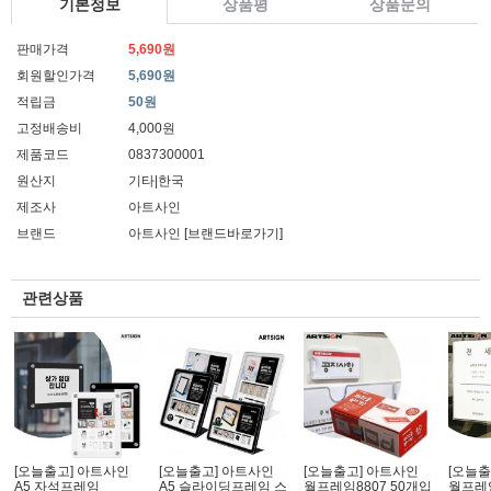
기본정보
상품평
상품문의
판매가격
5,690원
회원할인가격
5,690원
적립금
50원
고정배송비
4,000원
제품코드
0837300001
원산지
기타|한국
제조사
아트사인
브랜드
아트사인
[브랜드바로가기]
관련상품
[오늘출고] 아트사인
[오늘출고] 아트사인
[오늘출고] 아트사인
[오늘출
A5 자석프레임
A5 슬라이딩프레임 스
월프레임8807 50개입
월프레임