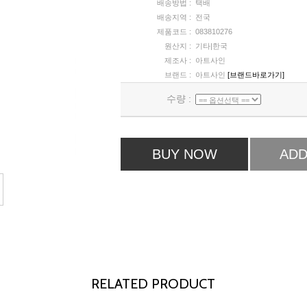
배송방법 :
택배
배송지역 :
전국
제품코드 :
083810276
원산지 :
기타|한국
제조사 :
아트사인
브랜드 :
아트사인
[브랜드바로가기]
수량 :
BUY NOW
ADD
RELATED PRODUCT