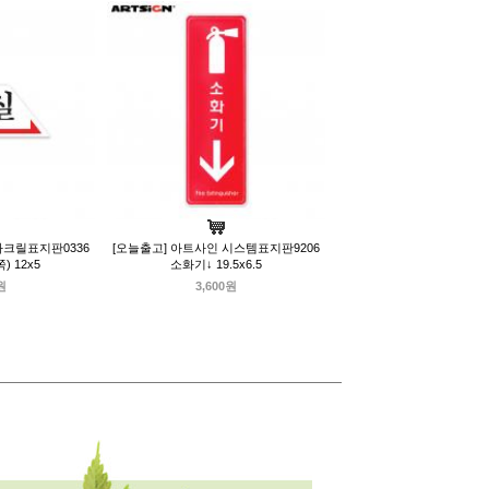
아크릴표지판0336
[오늘출고] 아트사인 시스템표지판9206
 12x5
소화기↓ 19.5x6.5
원
3,600원