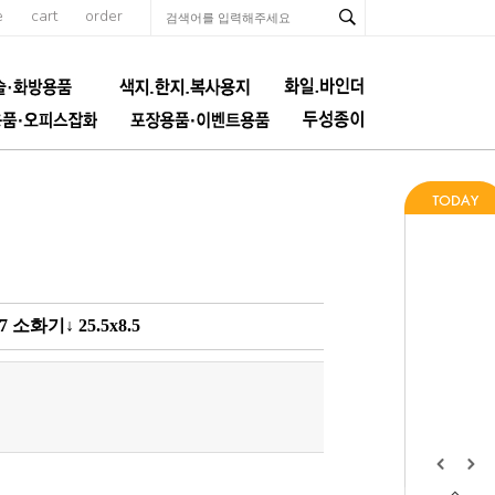
e
cart
order
화기↓ 25.5x8.5