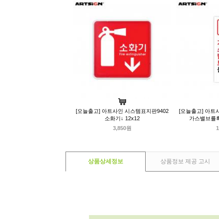
[오늘출고] 아트사인 시스템표지판9402
[오늘출고] 아트
소화기↓ 12x12
가스밸브를확
3,850원
1
상품상세정보
상품정보 제공 고시