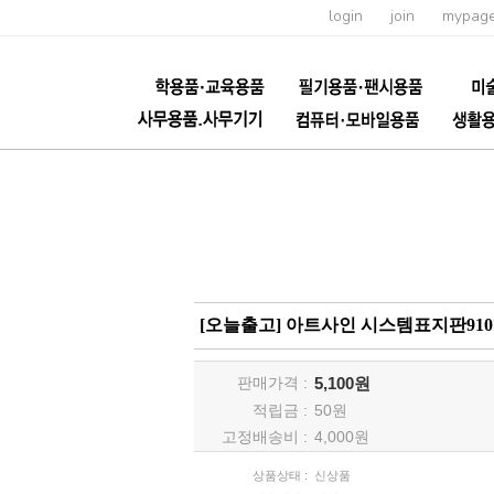
login
join
mypag
[오늘출고] 아트사인 시스템표지판9107 소
판매가격 :
5,100원
적립금 :
50
원
고정배송비 :
4,000원
상품상태 :
신상품