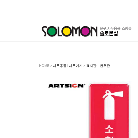
HOME >
사무용품 l 사무기기
>
표지판ㅣ번호판