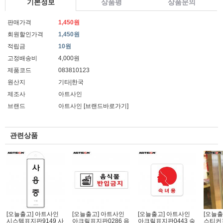
기본정보
상품평
상품문의
판매가격
1,450원
회원할인가격
1,450원
적립금
10원
고정배송비
4,000원
제품코드
083810123
원산지
기타|한국
제조사
아트사인
브랜드
아트사인
[브랜드바로가기]
관련상품
[오늘출고] 아트사인
[오늘출고] 아트사인
[오늘출고] 아트사인
[오늘출
시스템표지판9149 사
아크릴표지판0286 음
아크릴표지판0443 숙
스티커표