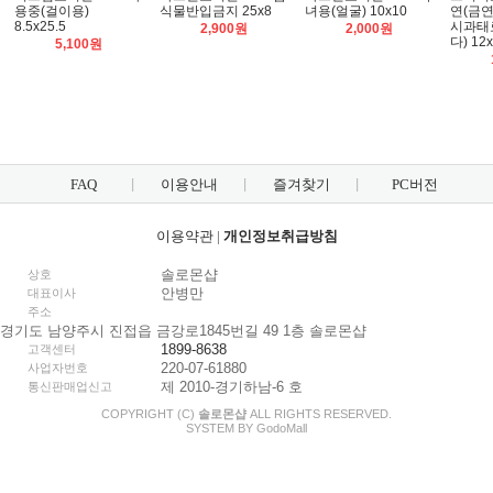
용중(걸이용)
식물반입금지 25x8
녀용(얼굴) 10x10
연(금
8.5x25.5
시과태
2,900원
2,000원
다) 12
5,100원
FAQ
이용안내
즐겨찾기
PC버전
이용약관
|
개인정보취급방침
솔로몬샵
상호
안병만
대표이사
주소
경기도 남양주시 진접읍 금강로1845번길 49 1층 솔로몬샵
1899-8638
고객센터
220-07-61880
사업자번호
제 2010-경기하남-6 호
통신판매업신고
COPYRIGHT (C)
솔로몬샵
ALL RIGHTS RESERVED.
SYSTEM BY
Godo
Mall