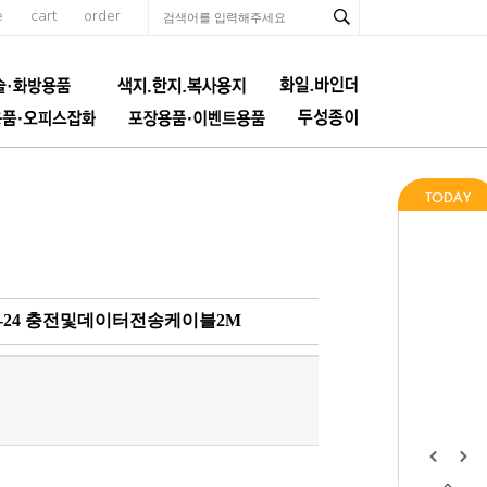
e
cart
order
-24 충전및데이터전송케이블2M