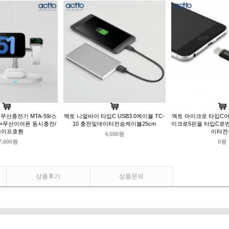
무선충전기 MTA-59/스
엑토 니얼바이 타입C USB3.0케이블 TC-
엑토 마이크로 타입C어댑
+무선이어폰 동시충전/
10 충전및데이터전송케이블25cm
이크로5핀을 타입C로
세이프호환
이터전
4,500원
7,600원
0원
상품후기
상품문의