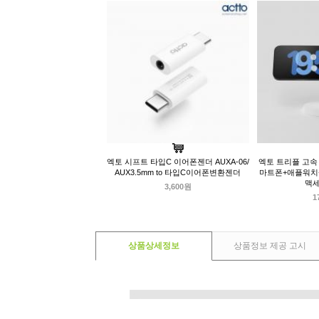
엑토 시프트 타입C 이어폰젠더 AUXA-06/
엑토 트리플 고속 
AUX3.5mm to 타입C이어폰변환젠더
마트폰+애플워치
맥
3,600원
1
상품상세정보
상품정보 제공 고시