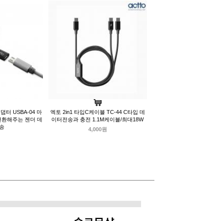
터 USBA-04 마
엑토 2in1 타입C케이블 TC-44 C타입 데
변환해주는 젠더 데
이터전송과 충전 1.1M케이블/최대18W
송
4,000원