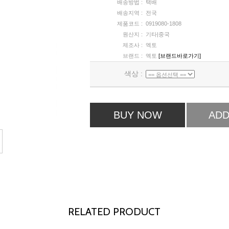
배송방법 :
택배
배송지역 :
전국
제품코드 :
0919080-1808
원산지 :
기타|중국
제조사 :
엑토
브랜드 :
엑토
[브랜드바로가기]
색상 :
BUY NOW
ADD
RELATED PRODUCT