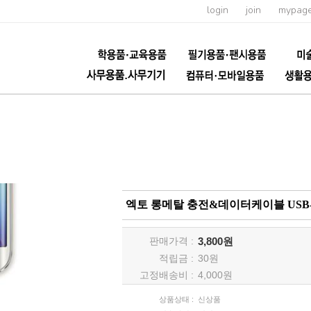
login
join
mypag
엑토 롱메탈 충전&데이터케이블 USB
판매가격 :
3,800원
적립금 :
30
원
고정배송비 :
4,000원
상품상태 :
신상품