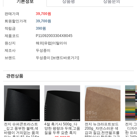
기본정보
상품평
상품문의
판매가격
39,700원
회원할인가격
39,700원
적립금
390원
제품코드
P11092003304X8045
원산지
해외|유럽|이탈리아
제조사
두성종이
브랜드
두성종이
[브랜드바로가기]
관련상품
전지 슈퍼콘트라스트
4절 흑기사 500g_다
전지 뉴크라프트보드
전지 
_깊고 풍부한 블랙,색
양한 평량과 두께,고품
200g_자연스러운 색
_디자
바램이 거의없는 품격
질을 두루 갖춘 흑지
감과 질감,천연펄프를
한 프