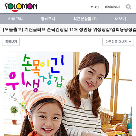
로그인
마이페이지
카테고리
장바구니
최근본상품
(1)
더보기
[오늘출고] 기린글러브 손목긴장갑 14매 성인용 위생장갑/일회용용장