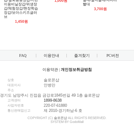
갑/일회용용장갑/어린
빨대/일자빨대/자바라
1,000원
이용비닐장갑/위생장
빨대
갑/체험장갑/현장학습
3,700원
장갑/보아스키즈글러
브
1,450원
FAQ
이용안내
즐겨찾기
PC버전
이용약관
|
개인정보취급방침
솔로몬샵
상호
안병만
대표이사
주소
경기도 남양주시 진접읍 금강로1845번길 49 1층 솔로몬샵
1899-8638
고객센터
220-07-61880
사업자번호
제 2010-경기하남-6 호
통신판매업신고
COPYRIGHT (C)
솔로몬샵
ALL RIGHTS RESERVED.
SYSTEM BY
Godo
Mall