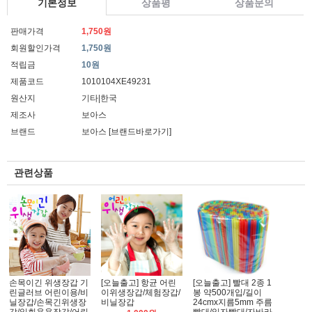
기본정보
상품평
상품문의
판매가격
1,750원
회원할인가격
1,750원
적립금
10원
제품코드
1010104XE49231
원산지
기타|한국
제조사
보아스
브랜드
보아스
[브랜드바로가기]
관련상품
손목이긴 위생장갑 기
[오늘출고] 항균 어린
[오늘출고] 빨대 2종 1
린글러브 어린이용/비
이위생장갑/체험장갑/
봉 약500개입/길이
닐장갑/손목긴위생장
비닐장갑
24cmx지름5mm 주름