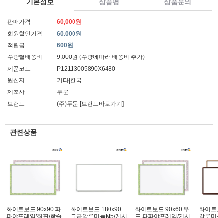
기본정보
상품평
상품문의
판매가격
60,000원
회원할인가격
60,000원
적립금
600원
수량별배송비
9,000원 (수량에따라 배송비 추가)
제품코드
P12113005890X6480
원산지
기타|한국
제조사
두문
브랜드
(주)두문
[브랜드바로가기]
관련상품
화이트보드 90x90 파
화이트보드 180x90
화이트보드 90x60 우
화이트보
파야프레임/칠판/학습
고급알루미늄M5/게시
드 파파야프레임/게시
알루미