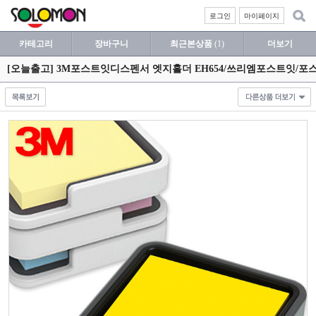
로그인
마이페이지
카테고리
장바구니
최근본상품
(1)
더보기
[오늘출고] 3M포스트잇디스펜서 엣지홀더 EH654/쓰리엠포스트잇/포