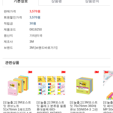
기본정보
상품평
상품문의
판매가격
3,570원
회원할인가격
3,570원
적립금
30원
제품코드
0819250
원산지
기타|미국
제조사
3M
브랜드
3M
[브랜드바로가기]
관련상품
[오늘출고] 3M포스트
[오늘출고] 3M포스트
[오늘출고] 3M포스트
[오늘출
잇 큐브노트
잇 플래그 분류용 필름
잇 76x76mm 360매
잇 페이
51x76mm 1패드225
휴대용팩 683-
큐브 SSN654-3 그린
MP 50