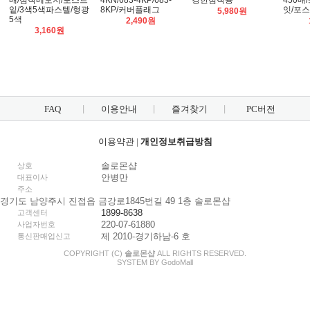
매/점착메모지/포스트
4KN/683-4KP/683-
강한점착용
450
잍/3색5색파스텔/형광
8KP/커버플래그
잇/포
5,980원
5색
2,490원
3,160원
FAQ
이용안내
즐겨찾기
PC버전
이용약관
|
개인정보취급방침
솔로몬샵
상호
안병만
대표이사
주소
경기도 남양주시 진접읍 금강로1845번길 49 1층 솔로몬샵
1899-8638
고객센터
220-07-61880
사업자번호
제 2010-경기하남-6 호
통신판매업신고
COPYRIGHT (C)
솔로몬샵
ALL RIGHTS RESERVED.
SYSTEM BY
Godo
Mall