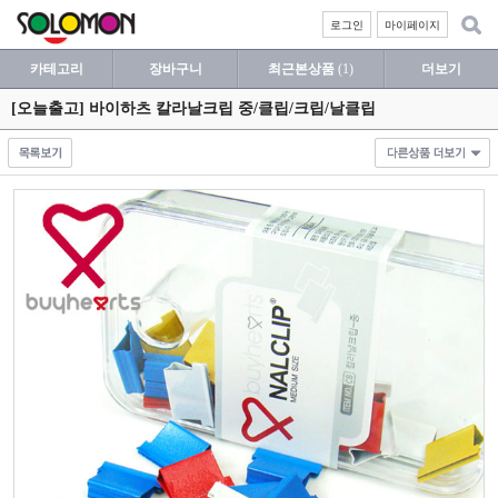
로그인
마이페이지
카테고리
장바구니
최근본상품
(1)
더보기
[오늘출고] 바이하츠 칼라날크립 중/클립/크립/날클립