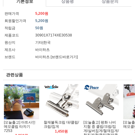
기본정보
상품평
상품문의
판매가격
5,200원
회원할인가격
5,200원
적립금
50원
제품코드
30901X7174XE30538
원산지
기타|한국
제조사
바이하츠
브랜드
바이하츠
[브랜드바로가기]
관련상품
[오늘출고] 아트사인
철재불독크립 대/클립/
[오늘출고] 평화 나비
[오늘출
메모클립 타자기
크립/집게
지협 중 클립/크립/집
메모클립
7253
게/실버집게/철재집게/
1,450원