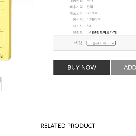
배송방법 :
택배
배송지역 :
전국
제품코드 :
0819011
원산지 :
기타|미국
제조사 :
3M
브랜드 :
3M
[브랜드바로가기]
색상 :
BUY NOW
ADD
RELATED PRODUCT