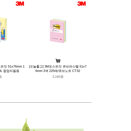
잇 51x76mm 1
[오늘출고] 3M포스트잇 큐브파스텔 51x7
20L 팝업리필용
6mm 3색 225매/큐브노트 CT32
원
3,160원