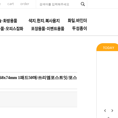
e
cart
order
 68x74mm 1패드50매/쓰리엠포스트잇/포스