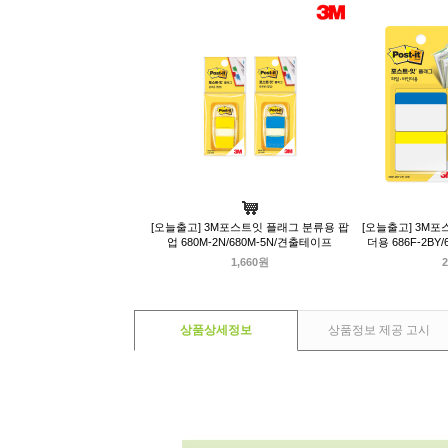
[오늘출고] 3M포스트잇 플래그 분류용 팝
[오늘출고] 3M포
업 680M-2N/680M-5N/견출테이프
더용 686F-2BY
1,660원
2
상품상세정보
상품정보 제공 고시