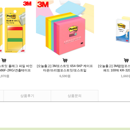
스트잇 플래그 파일 바인
[오늘출고] 3M포스트잇 654-5KP 케이프
[오늘출고] 3M팝업포스트
/686F-2RG/견출테이프
타운/쓰리엠포스트잇/포스트잍
패드 100매 KR-3
,970원
6,590원
1,660
상품후기
상품문의