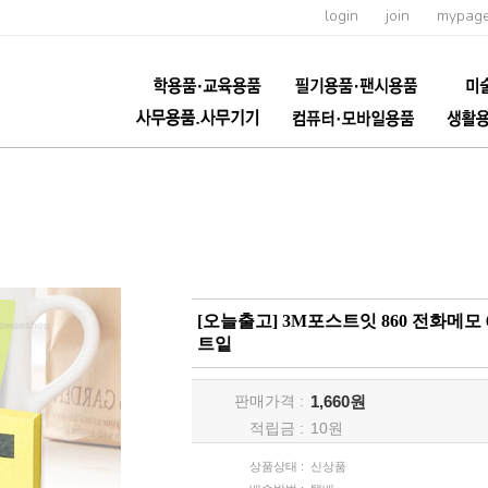
login
join
mypag
[오늘출고] 3M포스트잇 860 전화메모
트잍
판매가격 :
1,660원
적립금 :
10
원
상품상태 :
신상품