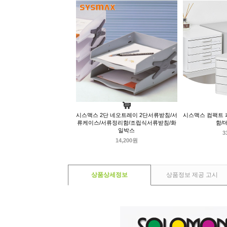
시스맥스 2단 네오트레이 2단서류받침/서
시스맥스 컴팩트 
류케이스/서류정리함/조립식서류받침/화
함/
일박스
3
14,200원
상품상세정보
상품정보 제공 고시