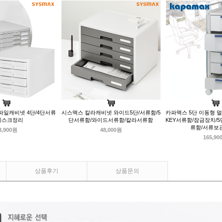
파일캐비넷 4단/4단서류
시스맥스 칼라캐비넷 와이드5단/서류함/5
카파맥스 5단 이동형 멀티
데스크정리
단서류함/와이드서류함/칼라서류함
KEY서류함/잠금장치/
류함/서류보
3,900원
48,000원
165,90
상품후기
상품문의