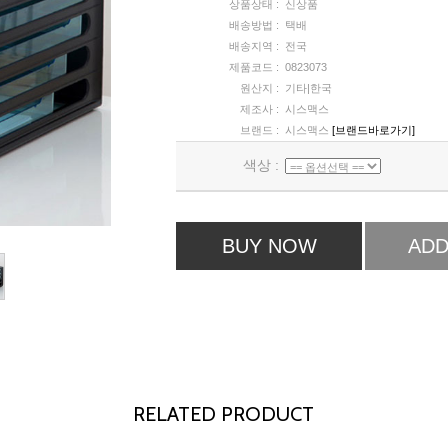
상품상태 :
신상품
배송방법 :
택배
배송지역 :
전국
제품코드 :
0823073
원산지 :
기타|한국
제조사 :
시스맥스
브랜드 :
시스맥스
[브랜드바로가기]
색상 :
BUY NOW
ADD
RELATED PRODUCT