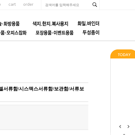
e
cart
order
이엘서류함/시스맥스서류함/보관함/서류보