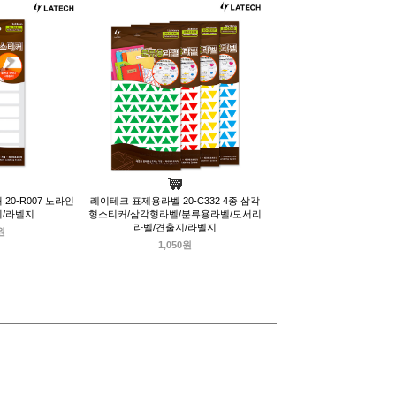
0-R007 노라인
레이테크 표제용라벨 20-C332 4종 삼각
지/라벨지
형스티커/삼각형라벨/분류용라벨/모서리
라벨/견출지/라벨지
원
1,050원