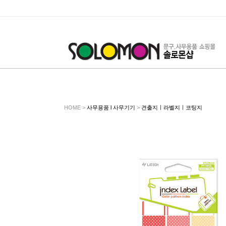
HOME >
사무용품 l 사무기기
>
견출지ㅣ라벨지ㅣ코팅지