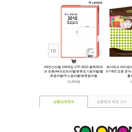
A4전산라벨 100매입 LTP-3010 폼텍3510
레이테크 레터링라벨 2
과 호환/A4프린트라벨/분류표기용라벨/물
0-T403 11종
류용라벨/주소용라벨/분류용라벨
출
12,800원
1
상품상세정보
상품정보 제공 고시