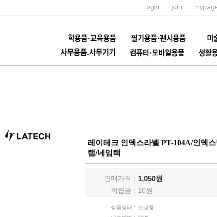
login
join
mypag
레이테크 인덱스라벨 PT-104A/인덱
탭/네임택
판매가격 :
1,050원
적립금 :
10
원
상품상태 :
신상품