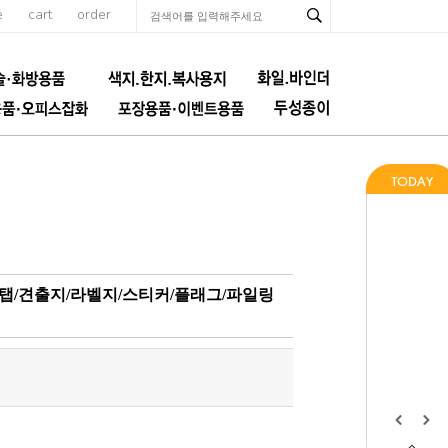
e
cart
order
스탭/견출지/라벨지/스티커/플래그/파일링