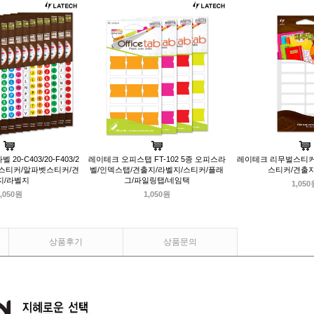
0-C403/20-F403/2
레이테크 오피스탭 FT-102 5종 오피스라
레이테크 리무벌스티커 2
 문자스티커/알파벳스티커/견
벨/인덱스탭/견출지/라벨지/스티커/플래
스티커/견출
지/라벨지
그/파일링탭/네임택
1,050
,050원
1,050원
상품후기
상품문의