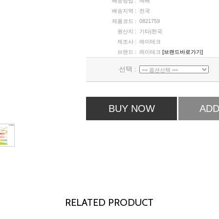
배송방법 :
택배
배송지역 :
전국
제품코드 :
0821759
원산지 :
기타|한국
제조사 :
레이테크
브랜드 :
레이테크
[브랜드바로가기]
선택 :
BUY NOW
ADD
RELATED PRODUCT