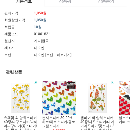
기본정보
상품평
상품문의
판매가격
1,050원
회원할인가격
1,050원
적립금
10원
제품코드
01061821
원산지
기타|한국
제조사
디오엔
브랜드
디오엔
[브랜드바로가기]
관련상품
유채꽃 외 압화스티커
팬시스티커 80-20H
샐비어 외 압화스티커
펠트스
40종/다꾸스티커/다이
하트/하트스티커/홀로
40종/다꾸스티커/다이
커/데
어리꾸미기/꽃스티커/
그램스티커
어리꾸미기/꽃스티커/