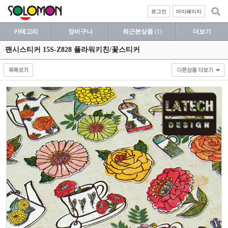
로그인
마이페이지
카테고리
장바구니
최근본상품
(1)
더보기
팬시스티커 15S-Z828 플라워키친/꽃스티커