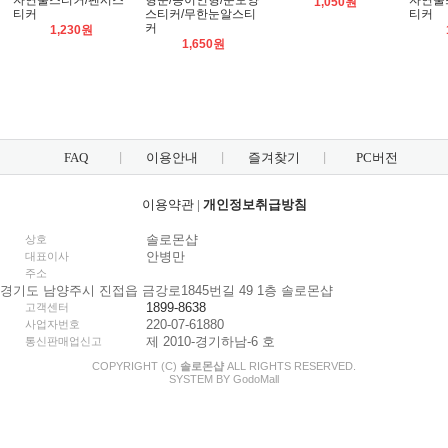
자연물스티커/팬시스
형눈/종이인형/눈모양
자연물
1,050원
티커
스티커/무한눈알스티
티커
커
1,230원
1,650원
FAQ
이용안내
즐겨찾기
PC버전
이용약관
|
개인정보취급방침
솔로몬샵
상호
안병만
대표이사
주소
경기도 남양주시 진접읍 금강로1845번길 49 1층 솔로몬샵
1899-8638
고객센터
220-07-61880
사업자번호
제 2010-경기하남-6 호
통신판매업신고
COPYRIGHT (C)
솔로몬샵
ALL RIGHTS RESERVED.
SYSTEM BY
Godo
Mall