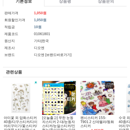
기본정보
상품평
상품문의
판매가격
1,050원
회원할인가격
1,050원
적립금
10원
제품코드
01061801
원산지
기타|한국
제조사
디오엔
브랜드
디오엔
[브랜드바로가기]
관련상품
아미꽃 외 압화스티커
[오늘출고] 무한 눈동
팬시스티커 15S-
수국 
40종/다꾸스티커/다이
자스티커 2-대/눈동자
T901.2 신데렐라/동화
40종/
어리꾸미기/꽃스티커/
스티커/눈알스티커/인
스티커
어리꾸