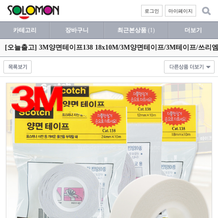
로그인
마이페이지
카테고리
장바구니
최근본상품
(1)
더보기
[오늘출고] 3M양면테이프138 18x10M/3M양면테이프/3M테이프/쓰