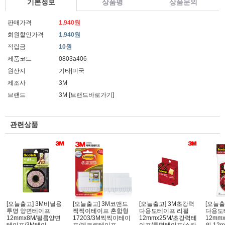
기본정보
상품평
상품문의
판매가격
1,940원
회원할인가격
1,940원
적립금
10원
제품코드
0803a406
원산지
기타|미국
제조사
3M
브랜드
3M
[브랜드바로가기]
관련상품
[오늘출고] 3M비닐용
[오늘출고] 3M코맨드
[오늘출고] 3M초강력
[오늘출
투명 양면테이프
찍찍이테이프 혼합형
다용도테이프 리필
다용도
12mmx8M/필름양면
17203/3M찍찍이테이
12mmx25M/초강력테
12mm