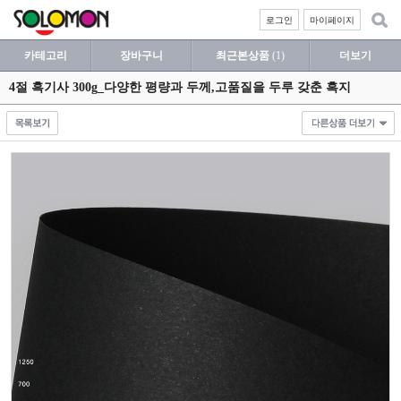
로그인
마이페이지
카테고리
장바구니
최근본상품
(1)
더보기
4절 흑기사 300g_다양한 평량과 두께,고품질을 두루 갖춘 흑지