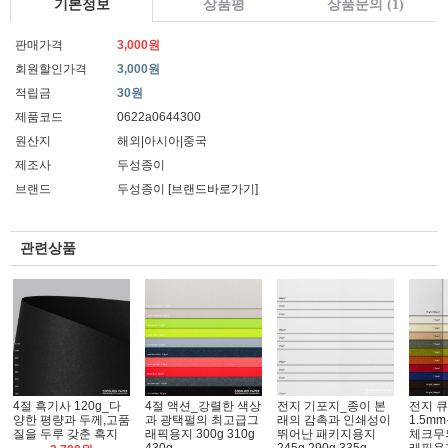
기본정보
상품평
상품문의 (1)
판매가격
3,000원
회원할인가격
3,000원
적립금
30원
제품코드
0622a0644300
원산지
해외|아시아|중국
제조사
두성종이
브랜드
두성종이
[브랜드바로가기]
관련상품
4절 흑기사 120g_다
4절 액션_강렬한 색상
전지 기포지_종이 본
전지 
양한 평량과 두께,고품
과 광택펄의 최고급그
래의 감촉과 인쇄성이
1.5m
질을 두루 갖춘 흑지
래픽용지 300g 310g
뛰어난 패키지용지
체크무