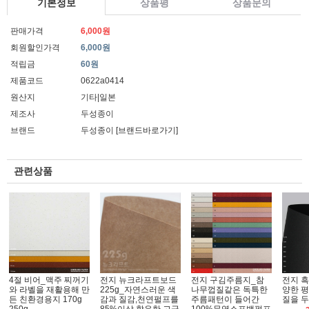
기본정보
상품평
상품문의
판매가격
6,000원
회원할인가격
6,000원
적립금
60원
제품코드
0622a0414
원산지
기타|일본
제조사
두성종이
브랜드
두성종이
[브랜드바로가기]
관련상품
4절 비어_맥주 찌꺼기
전지 뉴크라프트보드
전지 구김주름지_참
전지 흑
와 라벨을 재활용해 만
225g_자연스러운 색
나무껍질같은 독특한
양한 평
든 친환경용지 170g
감과 질감,천연펄프를
주름패턴이 들어간
질을 두