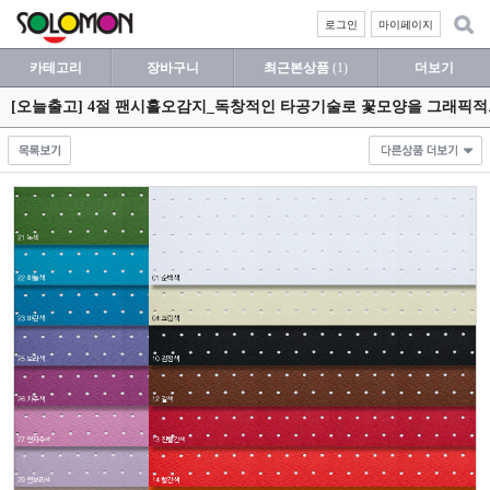
로그인
마이페이지
카테고리
장바구니
최근본상품
(1)
더보기
[오늘출고] 4절 팬시홀오감지_독창적인 타공기술로 꽃모양을 그래픽적으