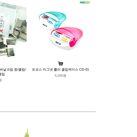
버날크립 중/클립/
포코스 마그넷 롤러 클립케이스 CD-01
클립
5,200원
원