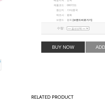
배송지역 :
전국
제품코드 :
0807211
원산지 :
기타|중국
제조사 :
평화
브랜드 :
평화
[브랜드바로가기]
수량 :
BUY NOW
ADD
RELATED PRODUCT