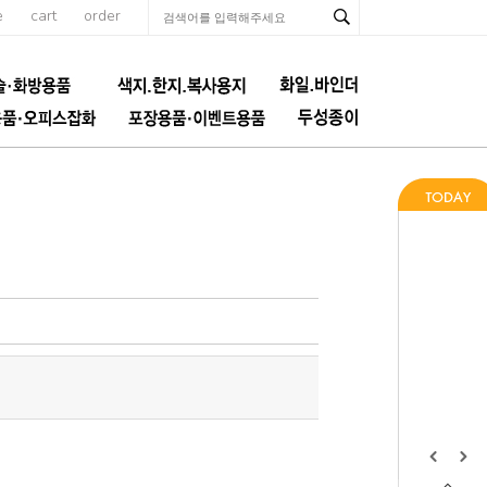
e
cart
order