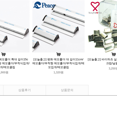
 메모홀더 특대 길이15c
[오늘출고] 평화 메모홀더 대 길이11cm/
[오늘출고] 바이하츠 실
형 메모홀더/부착식집게/
메모홀더/부착형 메모홀더/부착식집게/메
크립/날
게/메모클립
모집게/메모클립
3,250
,900원
1,320원
상품후기
상품문의