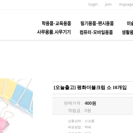
login
join
mypag
[오늘출고] 평화더블크립 소 10개입
판매가격 :
400원
적립금 :
0
원
상품상태 :
신상품
배송방법 :
택배