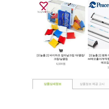
[오늘출고] 바이하츠 칼라날크립 대/클립/
[오늘출고] 평화
크립/날클립
m/메모홀더/부착
메모집
6,500원
1
상품상세정보
상품정보 제공 고시