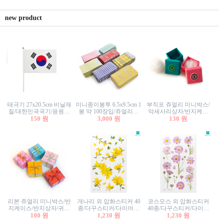
new product
태극기 27x20.5cm 비닐재
미니종이봉투 6.5x9.5cm 1
부직포 쥬얼리 미니박스/
질/대한민국국기/응원깃
봉 약 100장입/쥬얼리봉
악세사리상자/반지케이
발/행사깃발
150 원
투/증명사진봉투/악세사
3,000 원
스/반지상자/귀걸이상자/
130 원
리봉투/카드봉투/편지봉
귀걸이박스
투
리본 쥬얼리 미니박스/반
개나리 외 압화스티커 40
코스모스 외 압화스티커
지케이스/반지상자/귀걸
종/다꾸스티커/다이어리
40종/다꾸스티커/다이어
이상자/귀걸이박스/악세
100 원
꾸미기/꽃스티커/자연물
1,230 원
리꾸미기/꽃스티커/자연
1,230 원