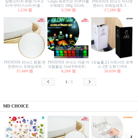
압화스티커 40종 다꾸스
Cergio 세르지오 아쿠아렐
PHOENIX 피닉스 아사천
티커/꾸미기스티커/꽃스
수채패드 300g 32x18cm
캔버스 프레임세트 3호F
티커/압화꽃책갈피/팬시
1,230 원
12매 1면제본
9,700 원
27.3x22cm 캔버스와 올림
17,200 원
스티커
액자세트/액자캔버스
PHOENIX 피닉스 원형 면
PHOENIX 피닉스 야광 아
[오늘출고] 아트사인 포멕
천캔버스 프레임세트
크릴물감 21ml 8색세트/야
스 2면 소화기커버
40cm/원형캔버스/플로팅
37,400 원
8,200 원
광물감
1470/1471/소화기커버/소
16,650 원
캔버스/액자캔버스
화기가림막/소화기보관
함/소화기거치대/소화기
1
/
3
안내판
MD CHOICE