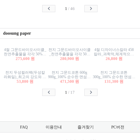
사리상자
스티커/팬시스티커
물스티커/팬시스티커
1
/
46
doosung paper
4절 그문드바이오사이클_
전지 그문드바이오사이클
4절 디자이너스칼라 458
천연추출물을 각각 50%이
_천연추출물을 각각 50%
칼라_과학적,체계적으로
상 함유한 친환경그래픽
275,600 원
이상 함유한 친환경그래
280,900 원
분류된 200색을 갖춘 색지
26,800 원
용지 600g
픽용지 600g
81.4g 116g 151g 209g 302g
전지 두성컬러팩(두성칼
전지 그문드코튼 600g
전지 그문드코튼
라화일)_최고의 강도와 평
900g_100% 순수한 면섬유
300g_100% 순수한 면섬유
활성을 지닌 다양한 컬러
53,800 원
로 만든 친환경프리미엄
471,500 원
로 만든 친환경프리미엄
131,300 원
의 색보드 157g 209g 262g
용지 110g 300g 600g 900g
용지 110g 300g 600g 900g
1
/
17
FAQ
이용안내
즐겨찾기
PC버전