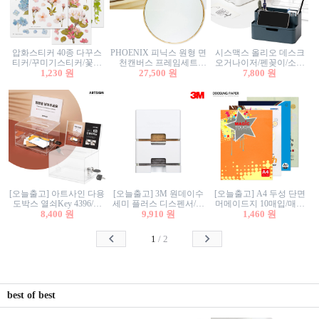
압화스티커 40종 다꾸스
PHOENIX 피닉스 원형 면
시스맥스 올리오 데스크
티커/꾸미기스티커/꽃스
천캔버스 프레임세트
오거나이저/펜꽂이/소품
티커/압화꽃책갈피/팬시
1,230 원
30cm/원형캔버스/플로팅
27,500 원
꽂이/소품함/정리함/수납
7,800 원
스티커
캔버스/액자캔버스
함/화장품정리함/데스크
정리
[오늘출고] 아트사인 다용
[오늘출고] 3M 원데이수
[오늘출고] A4 두성 단면
도박스 열쇠Key 4396/투
세미 플러스 디스펜서/소
머메이드지 10매입/매직
표함/건의함/모금함/응모
8,400 원
프트수세미5매+강력수세
9,910 원
터치/색지/색상지/색복사
1,460 원
함/추첨함/선거함/명함함/
미5매 포함
용지/POP용지/수채화WL/
이벤트함/투명박스
칼라색지/고급복사지
1
/
2
best of best