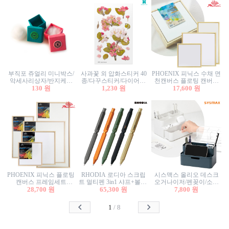
부직포 쥬얼리 미니박스/
사과꽃 외 압화스티커 40
PHOENIX 피닉스 수채 면
악세사리상자/반지케이
종/다꾸스티커/다이어리
천캔버스 플로팅 캔버스
스/반지상자/귀걸이상자/
130 원
꾸미기/꽃스티커/자연물
1,230 원
프레임세트 30x30cm/액자
17,600 원
귀걸이박스
스티커/팬시스티커
캔버스
PHOENIX 피닉스 플로팅
RHODIA 로디아 스크립
시스맥스 올리오 데스크
캔버스 프레임세트
트 멀티펜 3in1 샤프+볼펜/
오거나이저/펜꽂이/소품
50x50cm/액자캔버스/인테
28,700 원
무광택 알루미늄 육각배
65,300 원
꽂이/소품함/정리함/수납
7,800 원
리어소품
럴
함/화장품정리함/데스크
정리
1
/
8