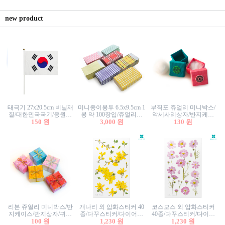
new product
태극기 27x20.5cm 비닐재
미니종이봉투 6.5x9.5cm 1
부직포 쥬얼리 미니박스/
질/대한민국국기/응원깃
봉 약 100장입/쥬얼리봉
악세사리상자/반지케이
발/행사깃발
150 원
투/증명사진봉투/악세사
3,000 원
스/반지상자/귀걸이상자/
130 원
리봉투/카드봉투/편지봉
귀걸이박스
투
리본 쥬얼리 미니박스/반
개나리 외 압화스티커 40
코스모스 외 압화스티커
지케이스/반지상자/귀걸
종/다꾸스티커/다이어리
40종/다꾸스티커/다이어
이상자/귀걸이박스/악세
100 원
꾸미기/꽃스티커/자연물
1,230 원
리꾸미기/꽃스티커/자연
1,230 원