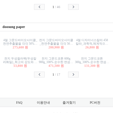
사리상자
스티커/팬시스티커
물스티커/팬시스티커
1
/
46
doosung paper
4절 그문드바이오사이클_
전지 그문드바이오사이클
4절 디자이너스칼라 458
천연추출물을 각각 50%이
_천연추출물을 각각 50%
칼라_과학적,체계적으로
상 함유한 친환경그래픽
275,600 원
이상 함유한 친환경그래
280,900 원
분류된 200색을 갖춘 색지
26,800 원
용지 600g
픽용지 600g
81.4g 116g 151g 209g 302g
전지 두성컬러팩(두성칼
전지 그문드코튼 600g
전지 그문드코튼
라화일)_최고의 강도와 평
900g_100% 순수한 면섬유
300g_100% 순수한 면섬유
활성을 지닌 다양한 컬러
53,800 원
로 만든 친환경프리미엄
471,500 원
로 만든 친환경프리미엄
131,300 원
의 색보드 157g 209g 262g
용지 110g 300g 600g 900g
용지 110g 300g 600g 900g
1
/
17
FAQ
이용안내
즐겨찾기
PC버전