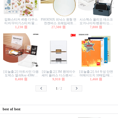
압화스티커 40종 다꾸스
PHOENIX 피닉스 원형 면
시스맥스 올리오 데스크
티커/꾸미기스티커/꽃스
천캔버스 프레임세트
오거나이저/펜꽂이/소품
티커/압화꽃책갈피/팬시
1,230 원
30cm/원형캔버스/플로팅
27,500 원
꽂이/소품함/정리함/수납
7,800 원
스티커
캔버스/액자캔버스
함/화장품정리함/데스크
정리
[오늘출고] 아트사인 다용
[오늘출고] 3M 원데이수
[오늘출고] A4 두성 단면
도박스 열쇠Key 4396/투
세미 플러스 디스펜서/소
머메이드지 10매입/매직
표함/건의함/모금함/응모
8,400 원
프트수세미5매+강력수세
9,910 원
터치/색지/색상지/색복사
1,460 원
함/추첨함/선거함/명함함/
미5매 포함
용지/POP용지/수채화WL/
이벤트함/투명박스
칼라색지/고급복사지
1
/
2
best of best