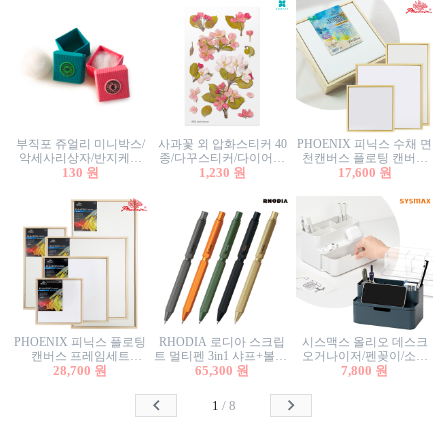
부직포 쥬얼리 미니박스/
사과꽃 외 압화스티커 40
PHOENIX 피닉스 수채 면
악세사리상자/반지케이
종/다꾸스티커/다이어리
천캔버스 플로팅 캔버스
스/반지상자/귀걸이상자/
130 원
꾸미기/꽃스티커/자연물
1,230 원
프레임세트 30x30cm/액자
17,600 원
귀걸이박스
스티커/팬시스티커
캔버스
PHOENIX 피닉스 플로팅
RHODIA 로디아 스크립
시스맥스 올리오 데스크
캔버스 프레임세트
트 멀티펜 3in1 샤프+볼펜/
오거나이저/펜꽂이/소품
50x50cm/액자캔버스/인테
28,700 원
무광택 알루미늄 육각배
65,300 원
꽂이/소품함/정리함/수납
7,800 원
리어소품
럴
함/화장품정리함/데스크
정리
1
/
8