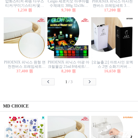
압화스티커 40종 다꾸스
Cergio 세르지오 아쿠아렐
PHOENIX 피닉스 아사천
티커/꾸미기스티커/꽃스
수채패드 300g 32x18cm
캔버스 프레임세트 3호F
티커/압화꽃책갈피/팬시
1,230 원
12매 1면제본
9,700 원
27.3x22cm 캔버스와 올림
17,200 원
스티커
액자세트/액자캔버스
PHOENIX 피닉스 원형 면
PHOENIX 피닉스 야광 아
[오늘출고] 아트사인 포멕
천캔버스 프레임세트
크릴물감 21ml 8색세트/야
스 2면 소화기커버
40cm/원형캔버스/플로팅
37,400 원
8,200 원
광물감
1470/1471/소화기커버/소
16,650 원
캔버스/액자캔버스
화기가림막/소화기보관
함/소화기거치대/소화기
1
/
3
안내판
MD CHOICE