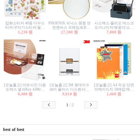
압화스티커 40종 다꾸스
PHOENIX 피닉스 원형 면
시스맥스 올리오 데스크
티커/꾸미기스티커/꽃스
천캔버스 프레임세트
오거나이저/펜꽂이/소품
티커/압화꽃책갈피/팬시
1,230 원
30cm/원형캔버스/플로팅
27,500 원
꽂이/소품함/정리함/수납
7,800 원
스티커
캔버스/액자캔버스
함/화장품정리함/데스크
정리
[오늘출고] 아트사인 다용
[오늘출고] 3M 원데이수
[오늘출고] A4 두성 단면
도박스 열쇠Key 4396/투
세미 플러스 디스펜서/소
머메이드지 10매입/매직
표함/건의함/모금함/응모
8,400 원
프트수세미5매+강력수세
9,910 원
터치/색지/색상지/색복사
1,460 원
함/추첨함/선거함/명함함/
미5매 포함
용지/POP용지/수채화WL/
이벤트함/투명박스
칼라색지/고급복사지
1
/
2
best of best