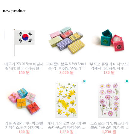
new product
태극기 27x20.5cm 비닐재
미니종이봉투 6.5x9.5cm 1
부직포 쥬얼리 미니박스/
질/대한민국국기/응원깃
봉 약 100장입/쥬얼리봉
악세사리상자/반지케이
발/행사깃발
150 원
투/증명사진봉투/악세사
3,000 원
스/반지상자/귀걸이상자/
130 원
리봉투/카드봉투/편지봉
귀걸이박스
투
리본 쥬얼리 미니박스/반
개나리 외 압화스티커 40
코스모스 외 압화스티커
지케이스/반지상자/귀걸
종/다꾸스티커/다이어리
40종/다꾸스티커/다이어
이상자/귀걸이박스/악세
100 원
꾸미기/꽃스티커/자연물
1,230 원
리꾸미기/꽃스티커/자연
1,230 원