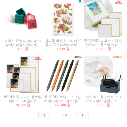
부직포 쥬얼리 미니박스/
사과꽃 외 압화스티커 40
PHOENIX 피닉스 수채 면
악세사리상자/반지케이
종/다꾸스티커/다이어리
천캔버스 플로팅 캔버스
스/반지상자/귀걸이상자/
130 원
꾸미기/꽃스티커/자연물
1,230 원
프레임세트 30x30cm/액자
17,600 원
귀걸이박스
스티커/팬시스티커
캔버스
PHOENIX 피닉스 플로팅
RHODIA 로디아 스크립
시스맥스 올리오 데스크
캔버스 프레임세트
트 멀티펜 3in1 샤프+볼펜/
오거나이저/펜꽂이/소품
50x50cm/액자캔버스/인테
28,700 원
무광택 알루미늄 육각배
65,300 원
꽂이/소품함/정리함/수납
7,800 원
리어소품
럴
함/화장품정리함/데스크
정리
1
/
8