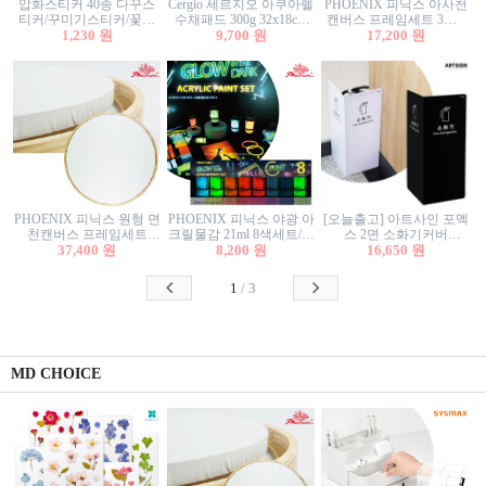
압화스티커 40종 다꾸스
Cergio 세르지오 아쿠아렐
PHOENIX 피닉스 아사천
티커/꾸미기스티커/꽃스
수채패드 300g 32x18cm
캔버스 프레임세트 3호F
티커/압화꽃책갈피/팬시
1,230 원
12매 1면제본
9,700 원
27.3x22cm 캔버스와 올림
17,200 원
스티커
액자세트/액자캔버스
PHOENIX 피닉스 원형 면
PHOENIX 피닉스 야광 아
[오늘출고] 아트사인 포멕
천캔버스 프레임세트
크릴물감 21ml 8색세트/야
스 2면 소화기커버
40cm/원형캔버스/플로팅
37,400 원
8,200 원
광물감
1470/1471/소화기커버/소
16,650 원
캔버스/액자캔버스
화기가림막/소화기보관
함/소화기거치대/소화기
1
/
3
안내판
MD CHOICE