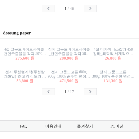
사리상자
스티커/팬시스티커
물스티커/팬시스티커
1
/
46
doosung paper
4절 그문드바이오사이클_
전지 그문드바이오사이클
4절 디자이너스칼라 458
천연추출물을 각각 50%이
_천연추출물을 각각 50%
칼라_과학적,체계적으로
상 함유한 친환경그래픽
275,600 원
이상 함유한 친환경그래
280,900 원
분류된 200색을 갖춘 색지
26,800 원
용지 600g
픽용지 600g
81.4g 116g 151g 209g 302g
전지 두성컬러팩(두성칼
전지 그문드코튼 600g
전지 그문드코튼
라화일)_최고의 강도와 평
900g_100% 순수한 면섬유
300g_100% 순수한 면섬유
활성을 지닌 다양한 컬러
53,800 원
로 만든 친환경프리미엄
471,500 원
로 만든 친환경프리미엄
131,300 원
의 색보드 157g 209g 262g
용지 110g 300g 600g 900g
용지 110g 300g 600g 900g
1
/
17
FAQ
이용안내
즐겨찾기
PC버전