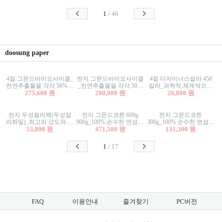
사리상자
스티커/팬시스티커
물스티커/팬시스티커
1
/
46
doosung paper
4절 그문드바이오사이클_
전지 그문드바이오사이클
4절 디자이너스칼라 458
천연추출물을 각각 50%이
_천연추출물을 각각 50%
칼라_과학적,체계적으로
상 함유한 친환경그래픽
275,600 원
이상 함유한 친환경그래
280,900 원
분류된 200색을 갖춘 색지
26,800 원
용지 600g
픽용지 600g
81.4g 116g 151g 209g 302g
전지 두성컬러팩(두성칼
전지 그문드코튼 600g
전지 그문드코튼
라화일)_최고의 강도와 평
900g_100% 순수한 면섬유
300g_100% 순수한 면섬유
활성을 지닌 다양한 컬러
53,800 원
로 만든 친환경프리미엄
471,500 원
로 만든 친환경프리미엄
131,300 원
의 색보드 157g 209g 262g
용지 110g 300g 600g 900g
용지 110g 300g 600g 900g
1
/
17
FAQ
이용안내
즐겨찾기
PC버전