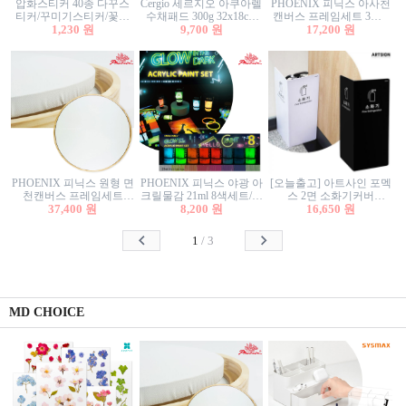
압화스티커 40종 다꾸스
Cergio 세르지오 아쿠아렐
PHOENIX 피닉스 아사천
티커/꾸미기스티커/꽃스
수채패드 300g 32x18cm
캔버스 프레임세트 3호F
티커/압화꽃책갈피/팬시
1,230 원
12매 1면제본
9,700 원
27.3x22cm 캔버스와 올림
17,200 원
스티커
액자세트/액자캔버스
PHOENIX 피닉스 원형 면
PHOENIX 피닉스 야광 아
[오늘출고] 아트사인 포멕
천캔버스 프레임세트
크릴물감 21ml 8색세트/야
스 2면 소화기커버
40cm/원형캔버스/플로팅
37,400 원
8,200 원
광물감
1470/1471/소화기커버/소
16,650 원
캔버스/액자캔버스
화기가림막/소화기보관
함/소화기거치대/소화기
1
/
3
안내판
MD CHOICE