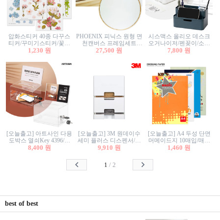
압화스티커 40종 다꾸스
PHOENIX 피닉스 원형 면
시스맥스 올리오 데스크
티커/꾸미기스티커/꽃스
천캔버스 프레임세트
오거나이저/펜꽂이/소품
티커/압화꽃책갈피/팬시
1,230 원
30cm/원형캔버스/플로팅
27,500 원
꽂이/소품함/정리함/수납
7,800 원
스티커
캔버스/액자캔버스
함/화장품정리함/데스크
정리
[오늘출고] 아트사인 다용
[오늘출고] 3M 원데이수
[오늘출고] A4 두성 단면
도박스 열쇠Key 4396/투
세미 플러스 디스펜서/소
머메이드지 10매입/매직
표함/건의함/모금함/응모
8,400 원
프트수세미5매+강력수세
9,910 원
터치/색지/색상지/색복사
1,460 원
함/추첨함/선거함/명함함/
미5매 포함
용지/POP용지/수채화WL/
이벤트함/투명박스
칼라색지/고급복사지
1
/
2
best of best