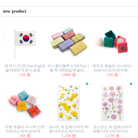
new product
태극기 27x20.5cm 비닐재
미니종이봉투 6.5x9.5cm 1
부직포 쥬얼리 미니박스/
질/대한민국국기/응원깃
봉 약 100장입/쥬얼리봉
악세사리상자/반지케이
발/행사깃발
150 원
투/증명사진봉투/악세사
3,000 원
스/반지상자/귀걸이상자/
130 원
리봉투/카드봉투/편지봉
귀걸이박스
투
리본 쥬얼리 미니박스/반
개나리 외 압화스티커 40
코스모스 외 압화스티커
지케이스/반지상자/귀걸
종/다꾸스티커/다이어리
40종/다꾸스티커/다이어
이상자/귀걸이박스/악세
100 원
꾸미기/꽃스티커/자연물
1,230 원
리꾸미기/꽃스티커/자연
1,230 원