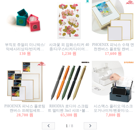
부직포 쥬얼리 미니박스/
사과꽃 외 압화스티커 40
PHOENIX 피닉스 수채 면
악세사리상자/반지케이
종/다꾸스티커/다이어리
천캔버스 플로팅 캔버스
스/반지상자/귀걸이상자/
130 원
꾸미기/꽃스티커/자연물
1,230 원
프레임세트 30x30cm/액자
17,600 원
귀걸이박스
스티커/팬시스티커
캔버스
PHOENIX 피닉스 플로팅
RHODIA 로디아 스크립
시스맥스 올리오 데스크
캔버스 프레임세트
트 멀티펜 3in1 샤프+볼펜/
오거나이저/펜꽂이/소품
50x50cm/액자캔버스/인테
28,700 원
무광택 알루미늄 육각배
65,300 원
꽂이/소품함/정리함/수납
7,800 원
리어소품
럴
함/화장품정리함/데스크
정리
1
/
8