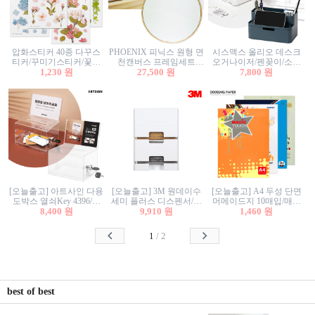
압화스티커 40종 다꾸스
PHOENIX 피닉스 원형 면
시스맥스 올리오 데스크
티커/꾸미기스티커/꽃스
천캔버스 프레임세트
오거나이저/펜꽂이/소품
티커/압화꽃책갈피/팬시
1,230 원
30cm/원형캔버스/플로팅
27,500 원
꽂이/소품함/정리함/수납
7,800 원
스티커
캔버스/액자캔버스
함/화장품정리함/데스크
정리
[오늘출고] 아트사인 다용
[오늘출고] 3M 원데이수
[오늘출고] A4 두성 단면
도박스 열쇠Key 4396/투
세미 플러스 디스펜서/소
머메이드지 10매입/매직
표함/건의함/모금함/응모
8,400 원
프트수세미5매+강력수세
9,910 원
터치/색지/색상지/색복사
1,460 원
함/추첨함/선거함/명함함/
미5매 포함
용지/POP용지/수채화WL/
이벤트함/투명박스
칼라색지/고급복사지
1
/
2
best of best