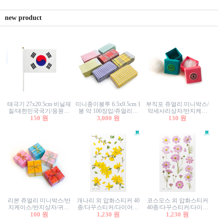
new product
태극기 27x20.5cm 비닐재
미니종이봉투 6.5x9.5cm 1
부직포 쥬얼리 미니박스/
질/대한민국국기/응원깃
봉 약 100장입/쥬얼리봉
악세사리상자/반지케이
발/행사깃발
150 원
투/증명사진봉투/악세사
3,000 원
스/반지상자/귀걸이상자/
130 원
리봉투/카드봉투/편지봉
귀걸이박스
투
리본 쥬얼리 미니박스/반
개나리 외 압화스티커 40
코스모스 외 압화스티커
지케이스/반지상자/귀걸
종/다꾸스티커/다이어리
40종/다꾸스티커/다이어
이상자/귀걸이박스/악세
100 원
꾸미기/꽃스티커/자연물
1,230 원
리꾸미기/꽃스티커/자연
1,230 원