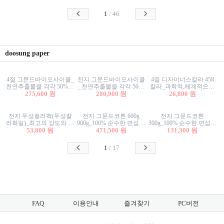
사리상자
스티커/팬시스티커
물스티커/팬시스티커
1
/
46
doosung paper
4절 그문드바이오사이클_
전지 그문드바이오사이클
4절 디자이너스칼라 458
천연추출물을 각각 50%이
_천연추출물을 각각 50%
칼라_과학적,체계적으로
상 함유한 친환경그래픽
275,600 원
이상 함유한 친환경그래
280,900 원
분류된 200색을 갖춘 색지
26,800 원
용지 600g
픽용지 600g
81.4g 116g 151g 209g 302g
전지 두성컬러팩(두성칼
전지 그문드코튼 600g
전지 그문드코튼
라화일)_최고의 강도와 평
900g_100% 순수한 면섬유
300g_100% 순수한 면섬유
활성을 지닌 다양한 컬러
53,800 원
로 만든 친환경프리미엄
471,500 원
로 만든 친환경프리미엄
131,300 원
의 색보드 157g 209g 262g
용지 110g 300g 600g 900g
용지 110g 300g 600g 900g
1
/
17
FAQ
이용안내
즐겨찾기
PC버전