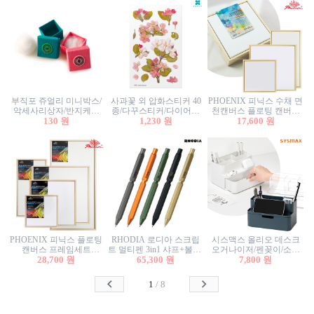
부직포 쥬얼리 미니박스/
사과꽃 외 압화스티커 40
PHOENIX 피닉스 수채 면
악세사리상자/반지케이
종/다꾸스티커/다이어리
천캔버스 플로팅 캔버스
스/반지상자/귀걸이상자/
130 원
꾸미기/꽃스티커/자연물
1,230 원
프레임세트 30x30cm/액자
17,600 원
귀걸이박스
스티커/팬시스티커
캔버스
PHOENIX 피닉스 플로팅
RHODIA 로디아 스크립
시스맥스 올리오 데스크
캔버스 프레임세트
트 멀티펜 3in1 샤프+볼펜/
오거나이저/펜꽂이/소품
50x50cm/액자캔버스/인테
28,700 원
무광택 알루미늄 육각배
65,300 원
꽂이/소품함/정리함/수납
7,800 원
리어소품
럴
함/화장품정리함/데스크
정리
1
/
8