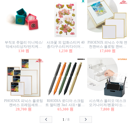
부직포 쥬얼리 미니박스/
사과꽃 외 압화스티커 40
PHOENIX 피닉스 수채 면
악세사리상자/반지케이
종/다꾸스티커/다이어리
천캔버스 플로팅 캔버스
스/반지상자/귀걸이상자/
130 원
꾸미기/꽃스티커/자연물
1,230 원
프레임세트 30x30cm/액자
17,600 원
귀걸이박스
스티커/팬시스티커
캔버스
PHOENIX 피닉스 플로팅
RHODIA 로디아 스크립
시스맥스 올리오 데스크
캔버스 프레임세트
트 멀티펜 3in1 샤프+볼펜/
오거나이저/펜꽂이/소품
50x50cm/액자캔버스/인테
28,700 원
무광택 알루미늄 육각배
65,300 원
꽂이/소품함/정리함/수납
7,800 원
리어소품
럴
함/화장품정리함/데스크
정리
1
/
8