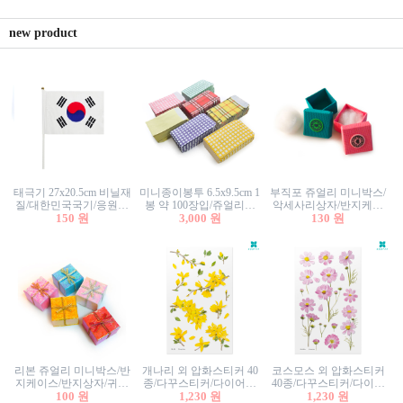
new product
태극기 27x20.5cm 비닐재
미니종이봉투 6.5x9.5cm 1
부직포 쥬얼리 미니박스/
질/대한민국국기/응원깃
봉 약 100장입/쥬얼리봉
악세사리상자/반지케이
발/행사깃발
150 원
투/증명사진봉투/악세사
3,000 원
스/반지상자/귀걸이상자/
130 원
리봉투/카드봉투/편지봉
귀걸이박스
투
리본 쥬얼리 미니박스/반
개나리 외 압화스티커 40
코스모스 외 압화스티커
지케이스/반지상자/귀걸
종/다꾸스티커/다이어리
40종/다꾸스티커/다이어
이상자/귀걸이박스/악세
100 원
꾸미기/꽃스티커/자연물
1,230 원
리꾸미기/꽃스티커/자연
1,230 원