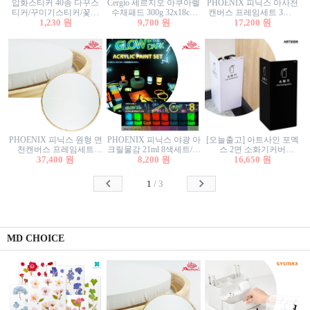
압화스티커 40종 다꾸스
Cergio 세르지오 아쿠아렐
PHOENIX 피닉스 아사천
티커/꾸미기스티커/꽃스
수채패드 300g 32x18cm
캔버스 프레임세트 3호F
티커/압화꽃책갈피/팬시
1,230 원
12매 1면제본
9,700 원
27.3x22cm 캔버스와 올림
17,200 원
스티커
액자세트/액자캔버스
PHOENIX 피닉스 원형 면
PHOENIX 피닉스 야광 아
[오늘출고] 아트사인 포멕
천캔버스 프레임세트
크릴물감 21ml 8색세트/야
스 2면 소화기커버
40cm/원형캔버스/플로팅
37,400 원
8,200 원
광물감
1470/1471/소화기커버/소
16,650 원
캔버스/액자캔버스
화기가림막/소화기보관
함/소화기거치대/소화기
1
/
3
안내판
MD CHOICE