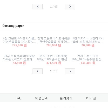
사리상자
스티커/팬시스티커
물스티커/팬시스티커
1
/
45
doosung paper
4절 그문드바이오사이클_
전지 그문드바이오사이클
4절 디자이너스칼라 458
천연추출물을 각각 50%이
_천연추출물을 각각 50%
칼라_과학적,체계적으로
상 함유한 친환경그래픽
275,600 원
이상 함유한 친환경그래
280,900 원
분류된 200색을 갖춘 색지
26,800 원
용지 600g
픽용지 600g
81.4g 116g 151g 209g 302g
전지 두성컬러팩(두성칼
전지 그문드코튼 600g
전지 그문드코튼
라화일)_최고의 강도와 평
900g_100% 순수한 면섬유
300g_100% 순수한 면섬유
활성을 지닌 다양한 컬러
53,800 원
로 만든 친환경프리미엄
471,500 원
로 만든 친환경프리미엄
131,300 원
의 색보드 157g 209g 262g
용지 110g 300g 600g 900g
용지 110g 300g 600g 900g
1
/
17
FAQ
이용안내
즐겨찾기
PC버전