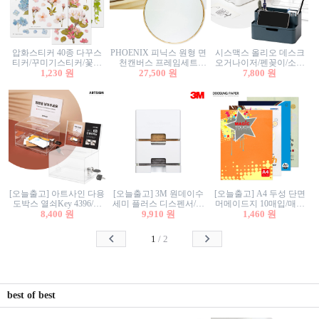
압화스티커 40종 다꾸스
PHOENIX 피닉스 원형 면
시스맥스 올리오 데스크
티커/꾸미기스티커/꽃스
천캔버스 프레임세트
오거나이저/펜꽂이/소품
티커/압화꽃책갈피/팬시
1,230 원
30cm/원형캔버스/플로팅
27,500 원
꽂이/소품함/정리함/수납
7,800 원
스티커
캔버스/액자캔버스
함/화장품정리함/데스크
정리
[오늘출고] 아트사인 다용
[오늘출고] 3M 원데이수
[오늘출고] A4 두성 단면
도박스 열쇠Key 4396/투
세미 플러스 디스펜서/소
머메이드지 10매입/매직
표함/건의함/모금함/응모
8,400 원
프트수세미5매+강력수세
9,910 원
터치/색지/색상지/색복사
1,460 원
함/추첨함/선거함/명함함/
미5매 포함
용지/POP용지/수채화WL/
이벤트함/투명박스
칼라색지/고급복사지
1
/
2
best of best