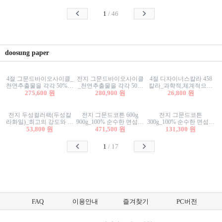
사리상자
스티커/팬시스티커
물스티커/팬시스티커
1
/
46
doosung paper
4절 그문드바이오사이클_
전지 그문드바이오사이클
4절 디자이너스칼라 458
천연추출물을 각각 50%이
_천연추출물을 각각 50%
칼라_과학적,체계적으로
상 함유한 친환경그래픽
275,600 원
이상 함유한 친환경그래
280,900 원
분류된 200색을 갖춘 색지
26,800 원
용지 600g
픽용지 600g
81.4g 116g 151g 209g 302g
전지 두성컬러팩(두성칼
전지 그문드코튼 600g
전지 그문드코튼
라화일)_최고의 강도와 평
900g_100% 순수한 면섬유
300g_100% 순수한 면섬유
활성을 지닌 다양한 컬러
53,800 원
로 만든 친환경프리미엄
471,500 원
로 만든 친환경프리미엄
131,300 원
의 색보드 157g 209g 262g
용지 110g 300g 600g 900g
용지 110g 300g 600g 900g
1
/
17
FAQ
이용안내
즐겨찾기
PC버전