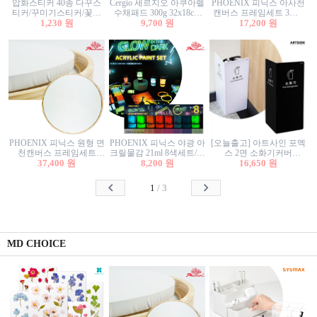
압화스티커 40종 다꾸스
Cergio 세르지오 아쿠아렐
PHOENIX 피닉스 아사천
티커/꾸미기스티커/꽃스
수채패드 300g 32x18cm
캔버스 프레임세트 3호F
티커/압화꽃책갈피/팬시
1,230 원
12매 1면제본
9,700 원
27.3x22cm 캔버스와 올림
17,200 원
스티커
액자세트/액자캔버스
PHOENIX 피닉스 원형 면
PHOENIX 피닉스 야광 아
[오늘출고] 아트사인 포멕
천캔버스 프레임세트
크릴물감 21ml 8색세트/야
스 2면 소화기커버
40cm/원형캔버스/플로팅
37,400 원
8,200 원
광물감
1470/1471/소화기커버/소
16,650 원
캔버스/액자캔버스
화기가림막/소화기보관
함/소화기거치대/소화기
1
/
3
안내판
MD CHOICE