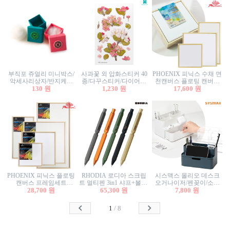
부직포 쥬얼리 미니박스/
사과꽃 외 압화스티커 40
PHOENIX 피닉스 수채 면
악세사리상자/반지케이
종/다꾸스티커/다이어리
천캔버스 플로팅 캔버스
스/반지상자/귀걸이상자/
130 원
꾸미기/꽃스티커/자연물
1,230 원
프레임세트 30x30cm/액자
17,600 원
귀걸이박스
스티커/팬시스티커
캔버스
PHOENIX 피닉스 플로팅
RHODIA 로디아 스크립
시스맥스 올리오 데스크
캔버스 프레임세트
트 멀티펜 3in1 샤프+볼펜/
오거나이저/펜꽂이/소품
50x50cm/액자캔버스/인테
28,700 원
무광택 알루미늄 육각배
65,300 원
꽂이/소품함/정리함/수납
7,800 원
리어소품
럴
함/화장품정리함/데스크
정리
1
/
8