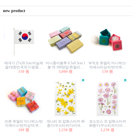
new product
태극기 27x20.5cm 비닐재
미니종이봉투 6.5x9.5cm 1
부직포 쥬얼리 미니박스/
질/대한민국국기/응원깃
봉 약 100장입/쥬얼리봉
악세사리상자/반지케이
발/행사깃발
150 원
투/증명사진봉투/악세사
3,000 원
스/반지상자/귀걸이상자/
130 원
리봉투/카드봉투/편지봉
귀걸이박스
투
리본 쥬얼리 미니박스/반
개나리 외 압화스티커 40
코스모스 외 압화스티커
지케이스/반지상자/귀걸
종/다꾸스티커/다이어리
40종/다꾸스티커/다이어
이상자/귀걸이박스/악세
100 원
꾸미기/꽃스티커/자연물
1,230 원
리꾸미기/꽃스티커/자연
1,230 원