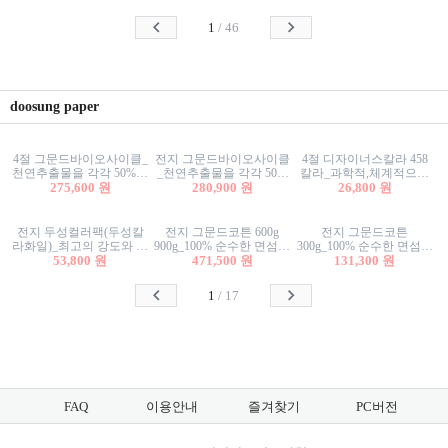
사리상자
스티커/팬시스티커
물스티커/팬시스티커
1
/
46
doosung paper
4절 그문드바이오사이클_
전지 그문드바이오사이클
4절 디자이너스칼라 458
천연추출물을 각각 50%이
_천연추출물을 각각 50%
칼라_과학적,체계적으로
상 함유한 친환경그래픽
275,600 원
이상 함유한 친환경그래
280,900 원
분류된 200색을 갖춘 색지
26,800 원
용지 600g
픽용지 600g
81.4g 116g 151g 209g 302g
전지 두성컬러팩(두성칼
전지 그문드코튼 600g
전지 그문드코튼
라화일)_최고의 강도와 평
900g_100% 순수한 면섬유
300g_100% 순수한 면섬유
활성을 지닌 다양한 컬러
53,800 원
로 만든 친환경프리미엄
471,500 원
로 만든 친환경프리미엄
131,300 원
의 색보드 157g 209g 262g
용지 110g 300g 600g 900g
용지 110g 300g 600g 900g
1
/
17
FAQ
이용안내
즐겨찾기
PC버전