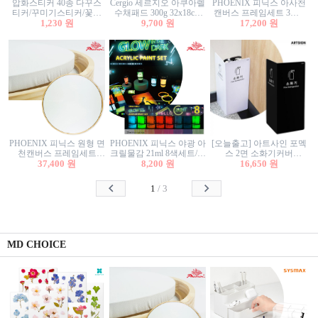
압화스티커 40종 다꾸스
Cergio 세르지오 아쿠아렐
PHOENIX 피닉스 아사천
티커/꾸미기스티커/꽃스
수채패드 300g 32x18cm
캔버스 프레임세트 3호F
티커/압화꽃책갈피/팬시
1,230 원
12매 1면제본
9,700 원
27.3x22cm 캔버스와 올림
17,200 원
스티커
액자세트/액자캔버스
PHOENIX 피닉스 원형 면
PHOENIX 피닉스 야광 아
[오늘출고] 아트사인 포멕
천캔버스 프레임세트
크릴물감 21ml 8색세트/야
스 2면 소화기커버
40cm/원형캔버스/플로팅
37,400 원
8,200 원
광물감
1470/1471/소화기커버/소
16,650 원
캔버스/액자캔버스
화기가림막/소화기보관
함/소화기거치대/소화기
1
/
3
안내판
MD CHOICE