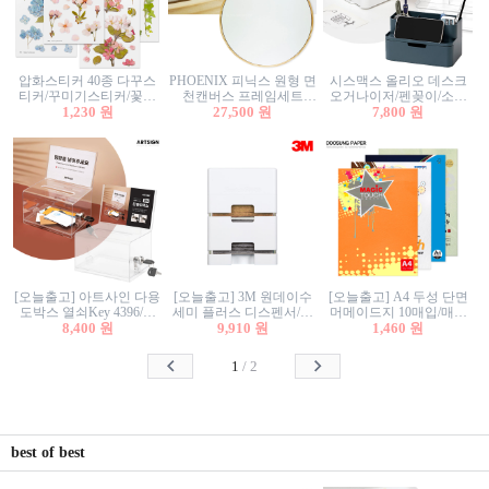
압화스티커 40종 다꾸스
PHOENIX 피닉스 원형 면
시스맥스 올리오 데스크
티커/꾸미기스티커/꽃스
천캔버스 프레임세트
오거나이저/펜꽂이/소품
티커/압화꽃책갈피/팬시
1,230 원
30cm/원형캔버스/플로팅
27,500 원
꽂이/소품함/정리함/수납
7,800 원
스티커
캔버스/액자캔버스
함/화장품정리함/데스크
정리
[오늘출고] 아트사인 다용
[오늘출고] 3M 원데이수
[오늘출고] A4 두성 단면
도박스 열쇠Key 4396/투
세미 플러스 디스펜서/소
머메이드지 10매입/매직
표함/건의함/모금함/응모
8,400 원
프트수세미5매+강력수세
9,910 원
터치/색지/색상지/색복사
1,460 원
함/추첨함/선거함/명함함/
미5매 포함
용지/POP용지/수채화WL/
이벤트함/투명박스
칼라색지/고급복사지
1
/
2
best of best