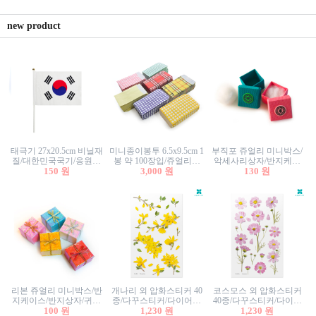
new product
태극기 27x20.5cm 비닐재
미니종이봉투 6.5x9.5cm 1
부직포 쥬얼리 미니박스/
질/대한민국국기/응원깃
봉 약 100장입/쥬얼리봉
악세사리상자/반지케이
발/행사깃발
150 원
투/증명사진봉투/악세사
3,000 원
스/반지상자/귀걸이상자/
130 원
리봉투/카드봉투/편지봉
귀걸이박스
투
리본 쥬얼리 미니박스/반
개나리 외 압화스티커 40
코스모스 외 압화스티커
지케이스/반지상자/귀걸
종/다꾸스티커/다이어리
40종/다꾸스티커/다이어
이상자/귀걸이박스/악세
100 원
꾸미기/꽃스티커/자연물
1,230 원
리꾸미기/꽃스티커/자연
1,230 원