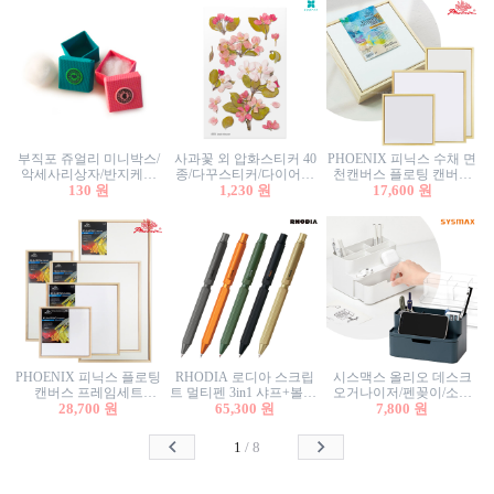
부직포 쥬얼리 미니박스/
사과꽃 외 압화스티커 40
PHOENIX 피닉스 수채 면
악세사리상자/반지케이
종/다꾸스티커/다이어리
천캔버스 플로팅 캔버스
스/반지상자/귀걸이상자/
130 원
꾸미기/꽃스티커/자연물
1,230 원
프레임세트 30x30cm/액자
17,600 원
귀걸이박스
스티커/팬시스티커
캔버스
PHOENIX 피닉스 플로팅
RHODIA 로디아 스크립
시스맥스 올리오 데스크
캔버스 프레임세트
트 멀티펜 3in1 샤프+볼펜/
오거나이저/펜꽂이/소품
50x50cm/액자캔버스/인테
28,700 원
무광택 알루미늄 육각배
65,300 원
꽂이/소품함/정리함/수납
7,800 원
리어소품
럴
함/화장품정리함/데스크
정리
1
/
8