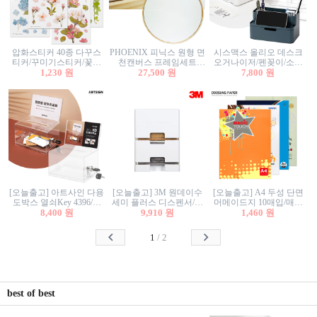
압화스티커 40종 다꾸스
PHOENIX 피닉스 원형 면
시스맥스 올리오 데스크
티커/꾸미기스티커/꽃스
천캔버스 프레임세트
오거나이저/펜꽂이/소품
티커/압화꽃책갈피/팬시
1,230 원
30cm/원형캔버스/플로팅
27,500 원
꽂이/소품함/정리함/수납
7,800 원
스티커
캔버스/액자캔버스
함/화장품정리함/데스크
정리
[오늘출고] 아트사인 다용
[오늘출고] 3M 원데이수
[오늘출고] A4 두성 단면
도박스 열쇠Key 4396/투
세미 플러스 디스펜서/소
머메이드지 10매입/매직
표함/건의함/모금함/응모
8,400 원
프트수세미5매+강력수세
9,910 원
터치/색지/색상지/색복사
1,460 원
함/추첨함/선거함/명함함/
미5매 포함
용지/POP용지/수채화WL/
이벤트함/투명박스
칼라색지/고급복사지
1
/
2
best of best