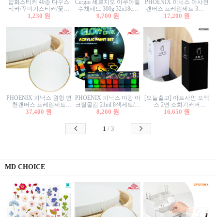
압화스티커 40종 다꾸스
Cergio 세르지오 아쿠아렐
PHOENIX 피닉스 아사천
티커/꾸미기스티커/꽃스
수채패드 300g 32x18cm
캔버스 프레임세트 3호F
티커/압화꽃책갈피/팬시
1,230 원
12매 1면제본
9,700 원
27.3x22cm 캔버스와 올림
17,200 원
스티커
액자세트/액자캔버스
PHOENIX 피닉스 원형 면
PHOENIX 피닉스 야광 아
[오늘출고] 아트사인 포멕
천캔버스 프레임세트
크릴물감 21ml 8색세트/야
스 2면 소화기커버
40cm/원형캔버스/플로팅
37,400 원
8,200 원
광물감
1470/1471/소화기커버/소
16,650 원
캔버스/액자캔버스
화기가림막/소화기보관
함/소화기거치대/소화기
1
/
3
안내판
MD CHOICE