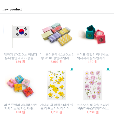
new product
태극기 27x20.5cm 비닐재
미니종이봉투 6.5x9.5cm 1
부직포 쥬얼리 미니박스/
질/대한민국국기/응원깃
봉 약 100장입/쥬얼리봉
악세사리상자/반지케이
발/행사깃발
150 원
투/증명사진봉투/악세사
3,000 원
스/반지상자/귀걸이상자/
130 원
리봉투/카드봉투/편지봉
귀걸이박스
투
리본 쥬얼리 미니박스/반
개나리 외 압화스티커 40
코스모스 외 압화스티커
지케이스/반지상자/귀걸
종/다꾸스티커/다이어리
40종/다꾸스티커/다이어
이상자/귀걸이박스/악세
100 원
꾸미기/꽃스티커/자연물
1,230 원
리꾸미기/꽃스티커/자연
1,230 원