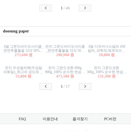
사리상자
스티커/팬시스티커
물스티커/팬시스티커
1
/
46
doosung paper
4절 그문드바이오사이클_
전지 그문드바이오사이클
4절 디자이너스칼라 458
천연추출물을 각각 50%이
_천연추출물을 각각 50%
칼라_과학적,체계적으로
상 함유한 친환경그래픽
275,600 원
이상 함유한 친환경그래
280,900 원
분류된 200색을 갖춘 색지
26,800 원
용지 600g
픽용지 600g
81.4g 116g 151g 209g 302g
전지 두성컬러팩(두성칼
전지 그문드코튼 600g
전지 그문드코튼
라화일)_최고의 강도와 평
900g_100% 순수한 면섬유
300g_100% 순수한 면섬유
활성을 지닌 다양한 컬러
53,800 원
로 만든 친환경프리미엄
471,500 원
로 만든 친환경프리미엄
131,300 원
의 색보드 157g 209g 262g
용지 110g 300g 600g 900g
용지 110g 300g 600g 900g
1
/
17
FAQ
이용안내
즐겨찾기
PC버전