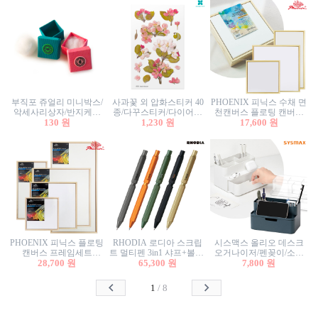
부직포 쥬얼리 미니박스/
사과꽃 외 압화스티커 40
PHOENIX 피닉스 수채 면
악세사리상자/반지케이
종/다꾸스티커/다이어리
천캔버스 플로팅 캔버스
스/반지상자/귀걸이상자/
130 원
꾸미기/꽃스티커/자연물
1,230 원
프레임세트 30x30cm/액자
17,600 원
귀걸이박스
스티커/팬시스티커
캔버스
PHOENIX 피닉스 플로팅
RHODIA 로디아 스크립
시스맥스 올리오 데스크
캔버스 프레임세트
트 멀티펜 3in1 샤프+볼펜/
오거나이저/펜꽂이/소품
50x50cm/액자캔버스/인테
28,700 원
무광택 알루미늄 육각배
65,300 원
꽂이/소품함/정리함/수납
7,800 원
리어소품
럴
함/화장품정리함/데스크
정리
1
/
8