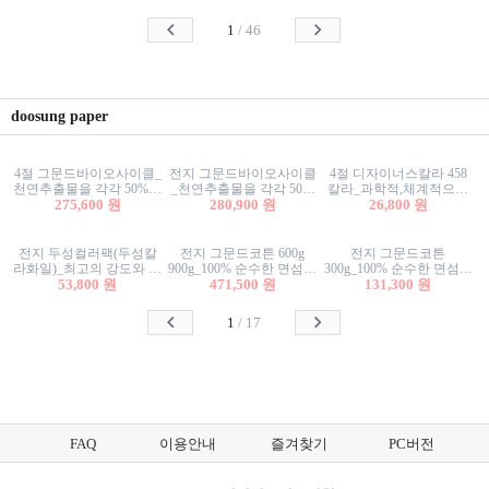
사리상자
스티커/팬시스티커
물스티커/팬시스티커
1
/
46
doosung paper
4절 그문드바이오사이클_
전지 그문드바이오사이클
4절 디자이너스칼라 458
천연추출물을 각각 50%이
_천연추출물을 각각 50%
칼라_과학적,체계적으로
상 함유한 친환경그래픽
275,600 원
이상 함유한 친환경그래
280,900 원
분류된 200색을 갖춘 색지
26,800 원
용지 600g
픽용지 600g
81.4g 116g 151g 209g 302g
전지 두성컬러팩(두성칼
전지 그문드코튼 600g
전지 그문드코튼
라화일)_최고의 강도와 평
900g_100% 순수한 면섬유
300g_100% 순수한 면섬유
활성을 지닌 다양한 컬러
53,800 원
로 만든 친환경프리미엄
471,500 원
로 만든 친환경프리미엄
131,300 원
의 색보드 157g 209g 262g
용지 110g 300g 600g 900g
용지 110g 300g 600g 900g
1
/
17
FAQ
이용안내
즐겨찾기
PC버전