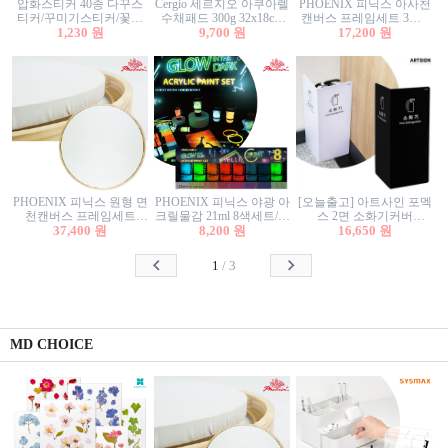
압화스티커 40종 다꾸스
Cergio 세르지오 아쿠아렐
PHOENIX 피닉스 아사천
티커/꾸미기스티커/꽃스
수채패드 300g 32x18cm
캔버스 프레임세트 3호F
티커/압화꽃책갈피/팬시
1,230 원
12매 1면제본
9,700 원
27.3x22cm 캔버스와 올림
17,200 원
스티커
액자세트/액자캔버스
PHOENIX 피닉스 원형 면
PHOENIX 피닉스 야광 아
[오늘출고] 아트사인 포멕
천캔버스 프레임세트
크릴물감 21ml 8색세트/야
스 2면 소화기커버
40cm/원형캔버스/플로팅
37,400 원
8,200 원
광물감
1470/1471/소화기커버/소
16,650 원
캔버스/액자캔버스
화기가림막/소화기보관
함/소화기거치대/소화기
1
/
3
안내판
MD CHOICE