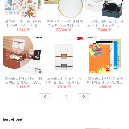
압화스티커 40종 다꾸스
PHOENIX 피닉스 원형 면
시스맥스 올리오 데스크
티커/꾸미기스티커/꽃스
천캔버스 프레임세트
오거나이저/펜꽂이/소품
티커/압화꽃책갈피/팬시
1,230 원
30cm/원형캔버스/플로팅
27,500 원
꽂이/소품함/정리함/수납
7,800 원
스티커
캔버스/액자캔버스
함/화장품정리함/데스크
정리
[오늘출고] 아트사인 다용
[오늘출고] 3M 원데이수
[오늘출고] A4 두성 단면
도박스 열쇠Key 4396/투
세미 플러스 디스펜서/소
머메이드지 10매입/매직
표함/건의함/모금함/응모
8,400 원
프트수세미5매+강력수세
9,910 원
터치/색지/색상지/색복사
1,460 원
함/추첨함/선거함/명함함/
미5매 포함
용지/POP용지/수채화WL/
이벤트함/투명박스
칼라색지/고급복사지
1
/
2
best of best