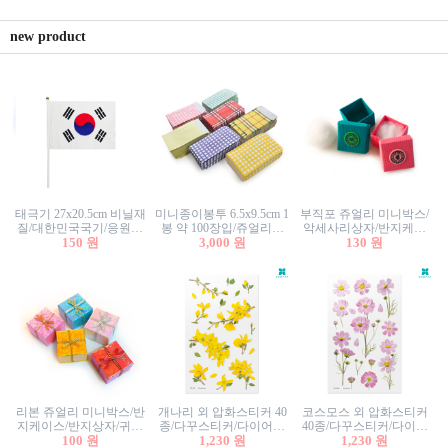
new product
태극기 27x20.5cm 비닐재
미니종이봉투 6.5x9.5cm 1
부직포 쥬얼리 미니박스/
질/대한민국국기/응원깃
봉 약 100장입/쥬얼리봉
악세사리상자/반지케이
발/행사깃발
150 원
투/증명사진봉투/악세사
3,000 원
스/반지상자/귀걸이상자/
130 원
리봉투/카드봉투/편지봉
귀걸이박스
투
리본 쥬얼리 미니박스/반
개나리 외 압화스티커 40
코스모스 외 압화스티커
지케이스/반지상자/귀걸
종/다꾸스티커/다이어리
40종/다꾸스티커/다이어
이상자/귀걸이박스/악세
100 원
꾸미기/꽃스티커/자연물
1,230 원
리꾸미기/꽃스티커/자연
1,230 원