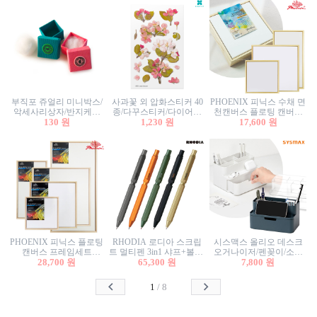
부직포 쥬얼리 미니박스/
사과꽃 외 압화스티커 40
PHOENIX 피닉스 수채 면
악세사리상자/반지케이
종/다꾸스티커/다이어리
천캔버스 플로팅 캔버스
스/반지상자/귀걸이상자/
130 원
꾸미기/꽃스티커/자연물
1,230 원
프레임세트 30x30cm/액자
17,600 원
귀걸이박스
스티커/팬시스티커
캔버스
PHOENIX 피닉스 플로팅
RHODIA 로디아 스크립
시스맥스 올리오 데스크
캔버스 프레임세트
트 멀티펜 3in1 샤프+볼펜/
오거나이저/펜꽂이/소품
50x50cm/액자캔버스/인테
28,700 원
무광택 알루미늄 육각배
65,300 원
꽂이/소품함/정리함/수납
7,800 원
리어소품
럴
함/화장품정리함/데스크
정리
1
/
8