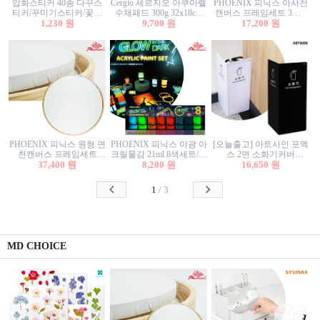
압화스티커 40종 다꾸스
Cergio 세르지오 아쿠아렐
PHOENIX 피닉스 아사천
티커/꾸미기스티커/꽃스
수채패드 300g 32x18cm
캔버스 프레임세트 3호F
티커/압화꽃책갈피/팬시
1,230 원
12매 1면제본
9,700 원
27.3x22cm 캔버스와 올림
17,200 원
스티커
액자세트/액자캔버스
PHOENIX 피닉스 원형 면
PHOENIX 피닉스 야광 아
[오늘출고] 아트사인 포멕
천캔버스 프레임세트
크릴물감 21ml 8색세트/야
스 2면 소화기커버
40cm/원형캔버스/플로팅
37,400 원
8,200 원
광물감
1470/1471/소화기커버/소
16,650 원
캔버스/액자캔버스
화기가림막/소화기보관
함/소화기거치대/소화기
1
/
3
안내판
MD CHOICE