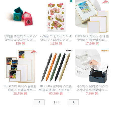
부직포 쥬얼리 미니박스/
사과꽃 외 압화스티커 40
PHOENIX 피닉스 수채 면
악세사리상자/반지케이
종/다꾸스티커/다이어리
천캔버스 플로팅 캔버스
스/반지상자/귀걸이상자/
130 원
꾸미기/꽃스티커/자연물
1,230 원
프레임세트 30x30cm/액자
17,600 원
귀걸이박스
스티커/팬시스티커
캔버스
PHOENIX 피닉스 플로팅
RHODIA 로디아 스크립
시스맥스 올리오 데스크
캔버스 프레임세트
트 멀티펜 3in1 샤프+볼펜/
오거나이저/펜꽂이/소품
50x50cm/액자캔버스/인테
28,700 원
무광택 알루미늄 육각배
65,300 원
꽂이/소품함/정리함/수납
7,800 원
리어소품
럴
함/화장품정리함/데스크
정리
1
/
8