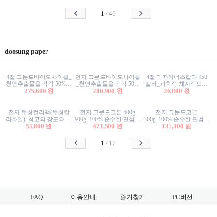
사리상자
스티커/팬시스티커
물스티커/팬시스티커
1
/
46
doosung paper
4절 그문드바이오사이클_
전지 그문드바이오사이클
4절 디자이너스칼라 458
천연추출물을 각각 50%이
_천연추출물을 각각 50%
칼라_과학적,체계적으로
상 함유한 친환경그래픽
275,600 원
이상 함유한 친환경그래
280,900 원
분류된 200색을 갖춘 색지
26,800 원
용지 600g
픽용지 600g
81.4g 116g 151g 209g 302g
전지 두성컬러팩(두성칼
전지 그문드코튼 600g
전지 그문드코튼
라화일)_최고의 강도와 평
900g_100% 순수한 면섬유
300g_100% 순수한 면섬유
활성을 지닌 다양한 컬러
53,800 원
로 만든 친환경프리미엄
471,500 원
로 만든 친환경프리미엄
131,300 원
의 색보드 157g 209g 262g
용지 110g 300g 600g 900g
용지 110g 300g 600g 900g
1
/
17
FAQ
이용안내
즐겨찾기
PC버전