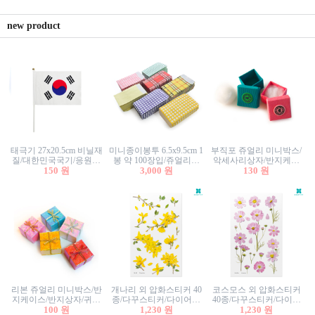
new product
태극기 27x20.5cm 비닐재
미니종이봉투 6.5x9.5cm 1
부직포 쥬얼리 미니박스/
질/대한민국국기/응원깃
봉 약 100장입/쥬얼리봉
악세사리상자/반지케이
발/행사깃발
150 원
투/증명사진봉투/악세사
3,000 원
스/반지상자/귀걸이상자/
130 원
리봉투/카드봉투/편지봉
귀걸이박스
투
리본 쥬얼리 미니박스/반
개나리 외 압화스티커 40
코스모스 외 압화스티커
지케이스/반지상자/귀걸
종/다꾸스티커/다이어리
40종/다꾸스티커/다이어
이상자/귀걸이박스/악세
100 원
꾸미기/꽃스티커/자연물
1,230 원
리꾸미기/꽃스티커/자연
1,230 원