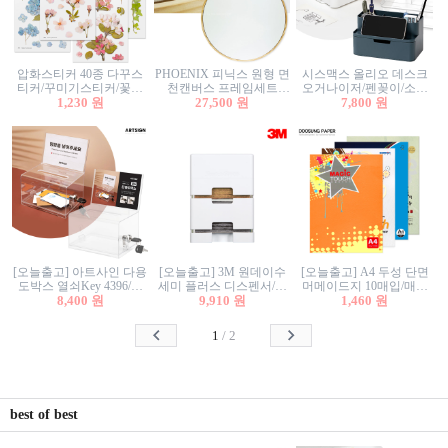
압화스티커 40종 다꾸스
PHOENIX 피닉스 원형 면
시스맥스 올리오 데스크
티커/꾸미기스티커/꽃스
천캔버스 프레임세트
오거나이저/펜꽂이/소품
티커/압화꽃책갈피/팬시
1,230 원
30cm/원형캔버스/플로팅
27,500 원
꽂이/소품함/정리함/수납
7,800 원
스티커
캔버스/액자캔버스
함/화장품정리함/데스크
정리
[오늘출고] 아트사인 다용
[오늘출고] 3M 원데이수
[오늘출고] A4 두성 단면
도박스 열쇠Key 4396/투
세미 플러스 디스펜서/소
머메이드지 10매입/매직
표함/건의함/모금함/응모
8,400 원
프트수세미5매+강력수세
9,910 원
터치/색지/색상지/색복사
1,460 원
함/추첨함/선거함/명함함/
미5매 포함
용지/POP용지/수채화WL/
이벤트함/투명박스
칼라색지/고급복사지
1
/
2
best of best