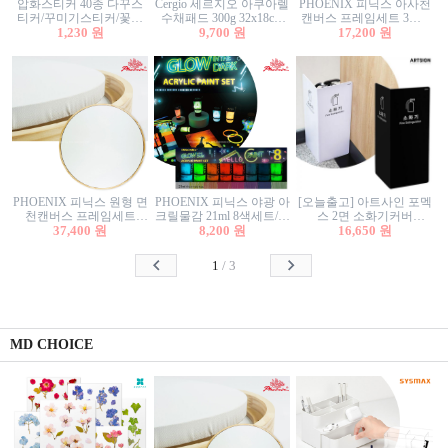
압화스티커 40종 다꾸스
Cergio 세르지오 아쿠아렐
PHOENIX 피닉스 아사천
티커/꾸미기스티커/꽃스
수채패드 300g 32x18cm
캔버스 프레임세트 3호F
티커/압화꽃책갈피/팬시
1,230 원
12매 1면제본
9,700 원
27.3x22cm 캔버스와 올림
17,200 원
스티커
액자세트/액자캔버스
PHOENIX 피닉스 원형 면
PHOENIX 피닉스 야광 아
[오늘출고] 아트사인 포멕
천캔버스 프레임세트
크릴물감 21ml 8색세트/야
스 2면 소화기커버
40cm/원형캔버스/플로팅
37,400 원
8,200 원
광물감
1470/1471/소화기커버/소
16,650 원
캔버스/액자캔버스
화기가림막/소화기보관
함/소화기거치대/소화기
1
/
3
안내판
MD CHOICE