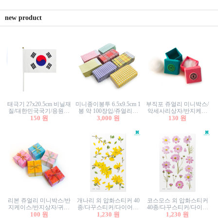
new product
태극기 27x20.5cm 비닐재
미니종이봉투 6.5x9.5cm 1
부직포 쥬얼리 미니박스/
질/대한민국국기/응원깃
봉 약 100장입/쥬얼리봉
악세사리상자/반지케이
발/행사깃발
150 원
투/증명사진봉투/악세사
3,000 원
스/반지상자/귀걸이상자/
130 원
리봉투/카드봉투/편지봉
귀걸이박스
투
리본 쥬얼리 미니박스/반
개나리 외 압화스티커 40
코스모스 외 압화스티커
지케이스/반지상자/귀걸
종/다꾸스티커/다이어리
40종/다꾸스티커/다이어
이상자/귀걸이박스/악세
100 원
꾸미기/꽃스티커/자연물
1,230 원
리꾸미기/꽃스티커/자연
1,230 원