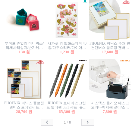
부직포 쥬얼리 미니박스/
사과꽃 외 압화스티커 40
PHOENIX 피닉스 수채 면
악세사리상자/반지케이
종/다꾸스티커/다이어리
천캔버스 플로팅 캔버스
스/반지상자/귀걸이상자/
130 원
꾸미기/꽃스티커/자연물
1,230 원
프레임세트 30x30cm/액자
17,600 원
귀걸이박스
스티커/팬시스티커
캔버스
PHOENIX 피닉스 플로팅
RHODIA 로디아 스크립
시스맥스 올리오 데스크
캔버스 프레임세트
트 멀티펜 3in1 샤프+볼펜/
오거나이저/펜꽂이/소품
50x50cm/액자캔버스/인테
28,700 원
무광택 알루미늄 육각배
65,300 원
꽂이/소품함/정리함/수납
7,800 원
리어소품
럴
함/화장품정리함/데스크
정리
1
/
8