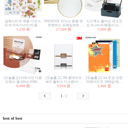
압화스티커 40종 다꾸스
PHOENIX 피닉스 원형 면
시스맥스 올리오 데스크
티커/꾸미기스티커/꽃스
천캔버스 프레임세트
오거나이저/펜꽂이/소품
티커/압화꽃책갈피/팬시
1,230 원
30cm/원형캔버스/플로팅
27,500 원
꽂이/소품함/정리함/수납
7,800 원
스티커
캔버스/액자캔버스
함/화장품정리함/데스크
정리
[오늘출고] 아트사인 다용
[오늘출고] 3M 원데이수
[오늘출고] A4 두성 단면
도박스 열쇠Key 4396/투
세미 플러스 디스펜서/소
머메이드지 10매입/매직
표함/건의함/모금함/응모
8,400 원
프트수세미5매+강력수세
9,910 원
터치/색지/색상지/색복사
1,460 원
함/추첨함/선거함/명함함/
미5매 포함
용지/POP용지/수채화WL/
이벤트함/투명박스
칼라색지/고급복사지
1
/
2
best of best