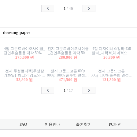
사리상자
스티커/팬시스티커
물스티커/팬시스티커
1
/
46
doosung paper
4절 그문드바이오사이클_
전지 그문드바이오사이클
4절 디자이너스칼라 458
천연추출물을 각각 50%이
_천연추출물을 각각 50%
칼라_과학적,체계적으로
상 함유한 친환경그래픽
275,600 원
이상 함유한 친환경그래
280,900 원
분류된 200색을 갖춘 색지
26,800 원
용지 600g
픽용지 600g
81.4g 116g 151g 209g 302g
전지 두성컬러팩(두성칼
전지 그문드코튼 600g
전지 그문드코튼
라화일)_최고의 강도와 평
900g_100% 순수한 면섬유
300g_100% 순수한 면섬유
활성을 지닌 다양한 컬러
53,800 원
로 만든 친환경프리미엄
471,500 원
로 만든 친환경프리미엄
131,300 원
의 색보드 157g 209g 262g
용지 110g 300g 600g 900g
용지 110g 300g 600g 900g
1
/
17
FAQ
이용안내
즐겨찾기
PC버전